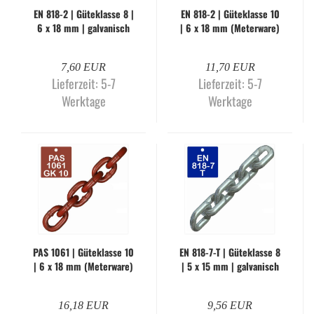
EN 818-2 | Gü­te­klas­se 8 |
EN 818-2 | Gü­te­klas­se 10
6 x 18 mm | gal­va­nisch
| 6 x 18 mm (Me­ter­wa­re)
ver­zinkt (Me­ter­wa­re)
7,60 EUR
11,70 EUR
Lieferzeit:
5-7
Lieferzeit:
5-7
Werktage
Werktage
PAS 1061 | Gü­te­klas­se 10
EN 818-​7-T | Gü­te­klas­se 8
| 6 x 18 mm (Me­ter­wa­re)
| 5 x 15 mm | gal­va­nisch
ver­zinkt (Me­ter­wa­re)
16,18 EUR
9,56 EUR