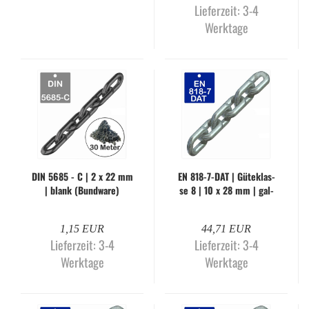
Lieferzeit:
3-4
Werktage
DIN 5685 - C | 2 x 22 mm
EN 818-​7-DAT | Gü­te­klas­
| blank (Bund­wa­re)
se 8 | 10 x 28 mm | gal­
va­nisch ver­zinkt (Me­ter­
wa­re)
1,15 EUR
44,71 EUR
Lieferzeit:
3-4
Lieferzeit:
3-4
Werktage
Werktage