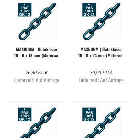
MAX­NORM | Gü­te­klas­se
MAX­NORM | Gü­te­klas­se
10 | 6 x 18 mm (Me­ter­wa­
10 | 8 x 24 mm (Me­ter­wa­
re)
re)
26,40 EUR
30,90 EUR
Lieferzeit:
Auf Anfrage
Lieferzeit:
Auf Anfrage