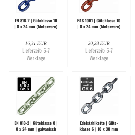
EN 818-2 | Gü­te­klas­se 10
PAS 1061 | Gü­te­klas­se 10
| 8 x 24 mm (Me­ter­wa­re)
| 8 x 24 mm (Me­ter­wa­re)
16,31 EUR
20,28 EUR
Lieferzeit:
5-7
Lieferzeit:
5-7
Werktage
Werktage
EN 818-2 | Gü­te­klas­se 8 |
Edel­stahl­ket­te | Gü­te­
8 x 24 mm | gal­va­nisch
klas­se 6 | 10 x 30 mm
ver­zinkt (Me­ter­wa­re)
(Me­ter­wa­re)