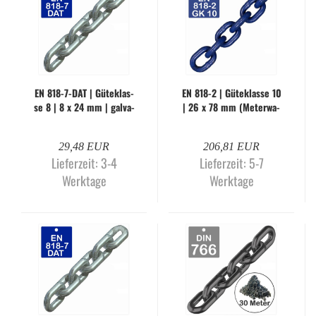
EN 818-​7-DAT | Gü­te­klas­
EN 818-2 | Gü­te­klas­se 10
se 8 | 8 x 24 mm | gal­va­
| 26 x 78 mm (Me­ter­wa­
nisch ver­zinkt (Me­ter­wa­
re)
re)
29,48 EUR
206,81 EUR
Lieferzeit:
3-4
Lieferzeit:
5-7
Werktage
Werktage