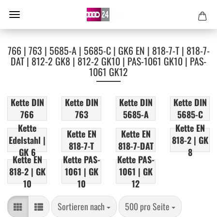
766 | 763 | 5685-A | 5685-C | GK6 EN | 818-7-T | 818-7-
DAT | 812-2 GK8 | 812-2 GK10 | PAS-1061 GK10 | PAS-
1061 GK12
Kette DIN
Kette DIN
Kette DIN
Kette DIN
766
763
5685-A
5685-C
Kette
Kette EN
Kette EN
Kette EN
Edelstahl |
818-2 | GK
818-7-T
818-7-DAT
GK 6
8
Kette EN
Kette PAS-
Kette PAS-
818-2 | GK
1061 | GK
1061 | GK
10
10
12
Sortieren nach
pro Seite
Sortieren nach
500 pro Seite