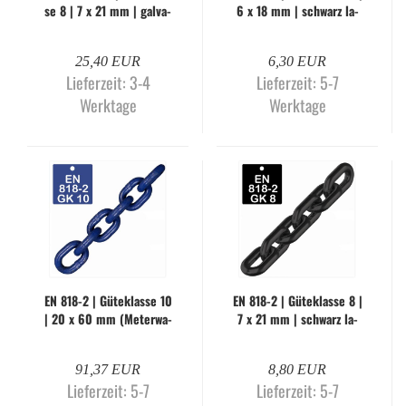
se 8 | 7 x 21 mm | gal­va­
6 x 18 mm | schwarz la­
nisch ver­zinkt (Me­ter­wa­
ckiert (Me­ter­wa­re)
re)
25,40 EUR
6,30 EUR
Lieferzeit:
3-4
Lieferzeit:
5-7
Werktage
Werktage
EN 818-2 | Gü­te­klas­se 10
EN 818-2 | Gü­te­klas­se 8 |
| 20 x 60 mm (Me­ter­wa­
7 x 21 mm | schwarz la­
re)
ckiert (Me­ter­wa­re)
91,37 EUR
8,80 EUR
Lieferzeit:
5-7
Lieferzeit:
5-7