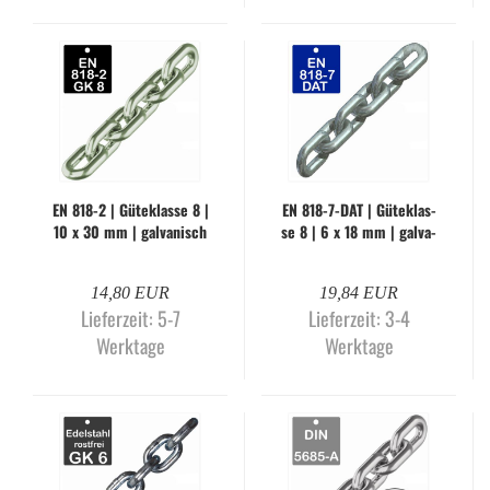
EN 818-2 | Gü­te­klas­se 8 |
EN 818-​7-DAT | Gü­te­klas­
10 x 30 mm | gal­va­nisch
se 8 | 6 x 18 mm | gal­va­
ver­zinkt (Me­ter­wa­re)
nisch ver­zinkt (Me­ter­wa­
re)
14,80 EUR
19,84 EUR
Lieferzeit:
5-7
Lieferzeit:
3-4
Werktage
Werktage