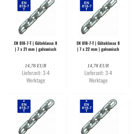
EN 818-​7-T | Gü­te­klas­se 8
EN 818-​7-T | Gü­te­klas­se 8
| 7 x 21 mm | gal­va­nisch
| 7 x 22 mm | gal­va­nisch
ver­zinkt (Me­ter­wa­re)
ver­zinkt (Me­ter­wa­re)
14,78 EUR
14,78 EUR
Lieferzeit:
3-4
Lieferzeit:
3-4
Werktage
Werktage