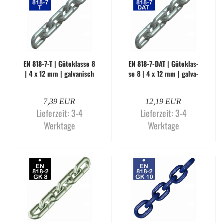
EN 818-​7-T | Gü­te­klas­se 8
EN 818-​7-DAT | Gü­te­klas­
| 4 x 12 mm | gal­va­nisch
se 8 | 4 x 12 mm | gal­va­
ver­zinkt (Me­ter­wa­re)
nisch ver­zinkt (Me­ter­wa­
re)
7,39 EUR
12,19 EUR
Lieferzeit:
3-4
Lieferzeit:
3-4
Werktage
Werktage