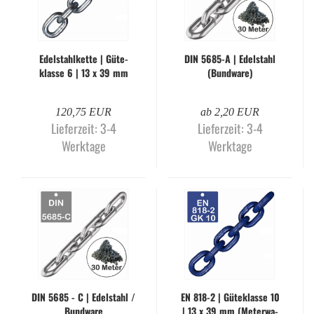
Edel­stahl­ket­te | Gü­te­
DIN 5685-​A | Edel­stahl
klas­se 6 | 13 x 39 mm
(Bund­wa­re)
(Me­ter­wa­re)
120,75 EUR
ab 2,20 EUR
Lieferzeit:
3-4
Lieferzeit:
3-4
Werktage
Werktage
DIN 5685 - C | Edel­stahl /
EN 818-2 | Gü­te­klas­se 10
Bund­wa­re
| 13 x 39 mm (Me­ter­wa­