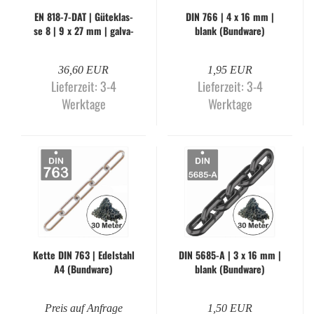
EN 818-​7-DAT | Gü­te­klas­
DIN 766 | 4 x 16 mm |
se 8 | 9 x 27 mm | gal­va­
blank (Bund­wa­re)
nisch ver­zinkt (Me­ter­wa­
re)
36,60 EUR
1,95 EUR
Lieferzeit:
3-4
Lieferzeit:
3-4
Werktage
Werktage
Kette DIN 763 | Edel­stahl
DIN 5685-​A | 3 x 16 mm |
A4 (Bund­wa­re)
blank (Bund­wa­re)
Preis auf Anfrage
1,50 EUR