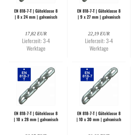
EN 818-​7-T | Gü­te­klas­se 8
EN 818-​7-T | Gü­te­klas­se 8
| 8 x 24 mm | gal­va­nisch
| 9 x 27 mm | gal­va­nisch
ver­zinkt (Me­ter­wa­re)
ver­zinkt (Me­ter­wa­re)
17,82 EUR
22,19 EUR
Lieferzeit:
3-4
Lieferzeit:
3-4
Werktage
Werktage
EN 818-​7-T | Gü­te­klas­se 8
EN 818-​7-T | Gü­te­klas­se 8
| 10 x 28 mm | gal­va­nisch
| 10 x 30 mm | gal­va­nisch
ver­zinkt (Me­ter­wa­re)
ver­zinkt (Me­ter­wa­re)