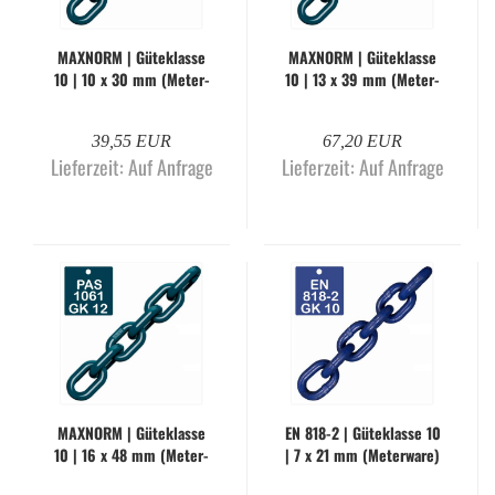
MAX­NORM | Gü­te­klas­se
MAX­NORM | Gü­te­klas­se
10 | 10 x 30 mm (Me­ter­
10 | 13 x 39 mm (Me­ter­
wa­re)
wa­re)
39,55 EUR
67,20 EUR
Lieferzeit:
Auf Anfrage
Lieferzeit:
Auf Anfrage
MAX­NORM | Gü­te­klas­se
EN 818-2 | Gü­te­klas­se 10
10 | 16 x 48 mm (Me­ter­
| 7 x 21 mm (Me­ter­wa­re)
wa­re)