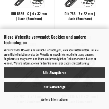
DIN 5685 - C | 4 x 32 mm
DIN 766 | 7 x 22 mm |
| blank (Bund­wa­re)
blank (Bund­wa­re)
1,65 EUR
4,75 EUR
Diese Webseite verwendet Cookies und andere
Lieferzeit:
3-4
Lieferzeit:
3-4
Technologien
Werktage
Werktage
Wir verwenden Cookies und ähnliche Technologien, auch von Drittanbietern, um die
ordentliche Funktionsweise der Website zu gewährleisten, die Nutzung unseres
Angebotes zu analysieren und Ihnen ein bestmögliches Einkaufserlebnis bieten zu
können. Weitere Informationen finden Sie in unserer
Datenschutzerklärung
.
Alle Akzeptieren
Nur Notwendige
DIN 763 | 6 x 42 mm |
DIN 5685-​A | 6 x 24 mm |
Weitere Informationen
blank (Bund­wa­re)
blank (Bund­wa­re)