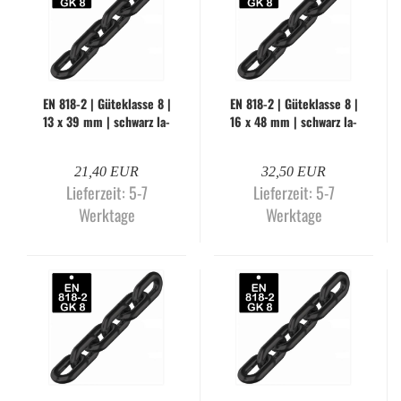
EN 818-2 | Gü­te­klas­se 8 |
EN 818-2 | Gü­te­klas­se 8 |
13 x 39 mm | schwarz la­
16 x 48 mm | schwarz la­
ckiert (Me­ter­wa­re)
ckiert (Me­ter­wa­re)
21,40 EUR
32,50 EUR
Lieferzeit:
5-7
Lieferzeit:
5-7
Werktage
Werktage