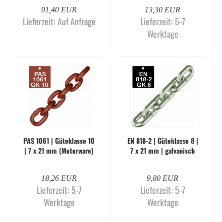
91,40 EUR
13,30 EUR
Lieferzeit:
Auf Anfrage
Lieferzeit:
5-7
Werktage
PAS 1061 | Gü­te­klas­se 10
EN 818-2 | Gü­te­klas­se 8 |
| 7 x 21 mm (Me­ter­wa­re)
7 x 21 mm | gal­va­nisch
ver­zinkt (Me­ter­wa­re)
18,26 EUR
9,80 EUR
Lieferzeit:
5-7
Lieferzeit:
5-7
Werktage
Werktage