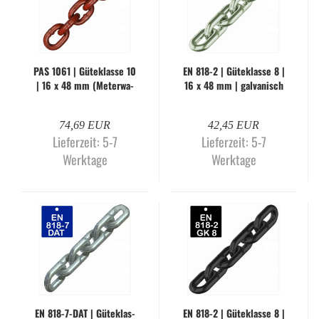
PAS 1061 | Gü­te­klas­se 10
EN 818-2 | Gü­te­klas­se 8 |
| 16 x 48 mm (Me­ter­wa­
16 x 48 mm | gal­va­nisch
re)
ver­zinkt (Me­ter­wa­re)
74,69 EUR
42,45 EUR
Lieferzeit:
5-7
Lieferzeit:
5-7
Werktage
Werktage
EN 818-​7-DAT | Gü­te­klas­
EN 818-2 | Gü­te­klas­se 8 |