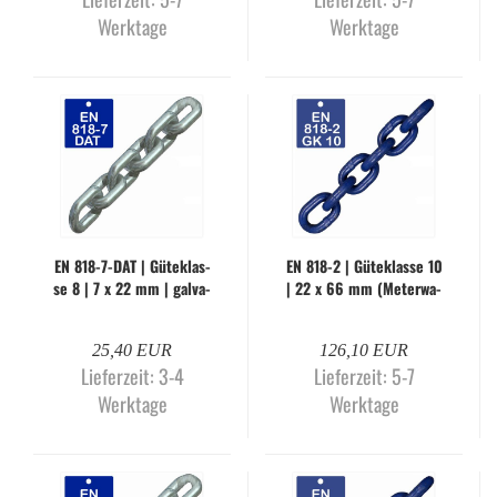
Werktage
Werktage
EN 818-​7-DAT | Gü­te­klas­
EN 818-2 | Gü­te­klas­se 10
se 8 | 7 x 22 mm | gal­va­
| 22 x 66 mm (Me­ter­wa­
nisch ver­zinkt (Me­ter­wa­
re)
re)
25,40 EUR
126,10 EUR
Lieferzeit:
3-4
Lieferzeit:
5-7
Werktage
Werktage