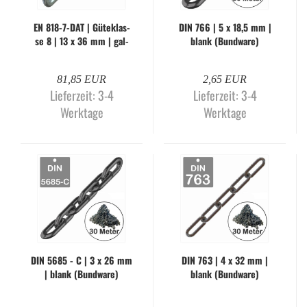
EN 818-​7-DAT | Gü­te­klas­
DIN 766 | 5 x 18,5 mm |
se 8 | 13 x 36 mm | gal­
blank (Bund­wa­re)
va­nisch ver­zinkt (Me­ter­
wa­re)
81,85 EUR
2,65 EUR
Lieferzeit:
3-4
Lieferzeit:
3-4
Werktage
Werktage
DIN 5685 - C | 3 x 26 mm
DIN 763 | 4 x 32 mm |
| blank (Bund­wa­re)
blank (Bund­wa­re)