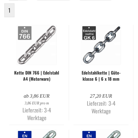
1
Kette DIN 766 | Edel­stahl
Edel­stahl­ket­te | Gü­te­
A4 (Me­ter­wa­re)
klas­se 6 | 6 x 18 mm
(Me­ter­wa­re)
ab 3,86 EUR
27,20 EUR
Lieferzeit:
3-4
3,86 EUR pro m
Lieferzeit:
3-4
Werktage
Werktage