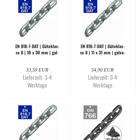
EN 818-​7-DAT | Gü­te­klas­
EN 818-​7-DAT | Gü­te­klas­
se 8 | 10 x 30 mm | gal­
se 8 | 11 x 31 mm | gal­va­
va­nisch ver­zinkt (Me­ter­
nisch ver­zinkt (Me­ter­wa­
wa­re)
re)
33,50 EUR
54,90 EUR
Lieferzeit:
3-4
Lieferzeit:
3-4
Werktage
Werktage