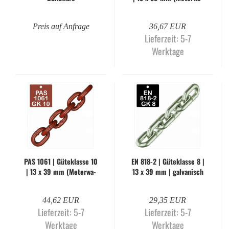
re)
Preis auf Anfrage
36,67 EUR
Lieferzeit:
5-7
Werktage
PAS 1061 | Gü­te­klas­se 10
EN 818-2 | Gü­te­klas­se 8 |
| 13 x 39 mm (Me­ter­wa­
13 x 39 mm | gal­va­nisch
re)
ver­zinkt (Me­ter­wa­re)
44,62 EUR
29,35 EUR
Lieferzeit:
5-7
Lieferzeit:
5-7
Werktage
Werktage