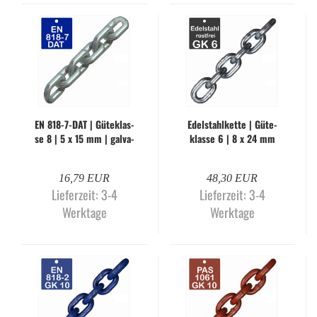
EN 818-​7-DAT | Gü­te­klas­
Edel­stahl­ket­te | Gü­te­
se 8 | 5 x 15 mm | gal­va­
klas­se 6 | 8 x 24 mm
nisch ver­zinkt (Me­ter­wa­
(Me­ter­wa­re)
re)
16,79 EUR
48,30 EUR
Lieferzeit:
3-4
Lieferzeit:
3-4
Werktage
Werktage