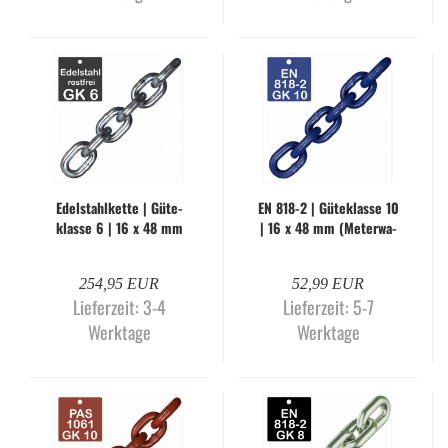
Edel­stahl­ket­te | Gü­te­
EN 818-2 | Gü­te­klas­se 10
klas­se 6 | 16 x 48 mm
| 16 x 48 mm (Me­ter­wa­
(Me­ter­wa­re)
re)
254,95 EUR
52,99 EUR
Lieferzeit:
3-4
Lieferzeit:
5-7
Werktage
Werktage