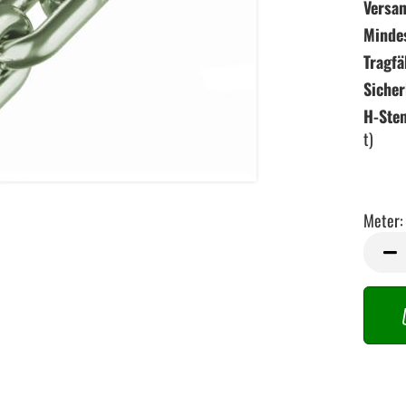
Versan
Minde
Tragfä
Sicher
H-Ste
t)
Meter:
Meter