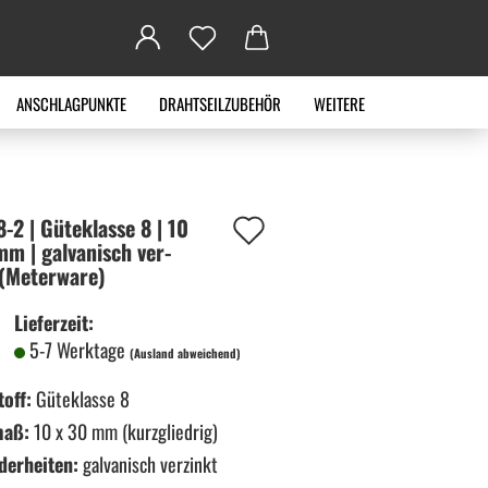
ANSCHLAGPUNKTE
DRAHTSEILZUBEHÖR
WEITERE
Auf
-2 | Gü­te­klas­se 8 | 10
m | gal­va­nisch ver­
den
(Me­ter­wa­re)
Merkzettel
Lieferzeit:
5-7 Werktage
(Ausland abweichend)
off:
Güteklasse 8
maß:
10 x 30 mm (kurzgliedrig)
derheiten:
galvanisch verzinkt