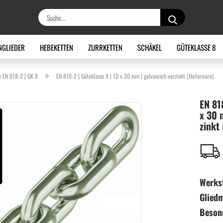
Suche...
NGLIEDER
HEBEKETTEN
ZURRKETTEN
SCHÄKEL
GÜTEKLASSE 8
»
e EN 818-2 | GK 8
EN 818-2 | Güteklasse 8 | 10 x 30 mm | galvanisch verzinkt (Meterware)
EN 818
x 30 m
zinkt 
Werkst
Glied
Beson