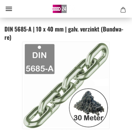
DIN 5685-​A | 10 x 40 mm | galv. ver­zinkt (Bund­wa­
re)