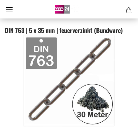
DIN 763 | 5 x 35 mm | feu­er­ver­zinkt (Bund­wa­re)