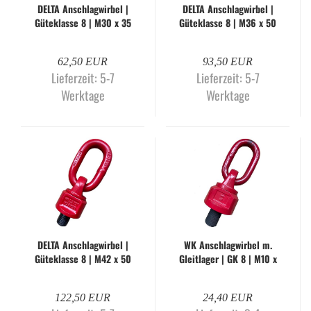
DELTA An­schlag­wir­bel |
DELTA An­schlag­wir­bel |
Gü­te­klas­se 8 | M30 x 35
Gü­te­klas­se 8 | M36 x 50
mm | WLL 5.300 kg
mm | WLL 8.000 kg
62,50 EUR
93,50 EUR
Lieferzeit:
5-7
Lieferzeit:
5-7
Werktage
Werktage
DELTA An­schlag­wir­bel |
WK An­schlag­wir­bel m.
Gü­te­klas­se 8 | M42 x 50
Gleit­la­ger | GK 8 | M10 x
mm | WLL 10.000 kg
18 mm | WK-O
122,50 EUR
24,40 EUR