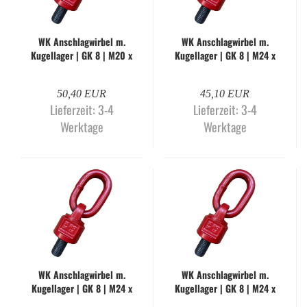
WK An­schlag­wir­bel m.
WK An­schlag­wir­bel m.
Ku­gel­la­ger | GK 8 | M20 x
Ku­gel­la­ger | GK 8 | M24 x
70 mm | WK-H
30 mm | WLL 2,2 to. |
WK-H
50,40 EUR
45,10 EUR
Lieferzeit:
3-4
Lieferzeit:
3-4
Werktage
Werktage
WK An­schlag­wir­bel m.
WK An­schlag­wir­bel m.
Ku­gel­la­ger | GK 8 | M24 x
Ku­gel­la­ger | GK 8 | M24 x
30 mm | WLL 6,3 to. |
45 mm | WK-H