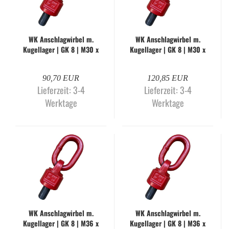
WK An­schlag­wir­bel m.
WK An­schlag­wir­bel m.
Ku­gel­la­ger | GK 8 | M30 x
Ku­gel­la­ger | GK 8 | M30 x
45 mm | WLL 10,6 to. |
45 mm | WLL 12,5 to. |
WK-H
WK-H
90,70 EUR
120,85 EUR
Lieferzeit:
3-4
Lieferzeit:
3-4
Werktage
Werktage
WK An­schlag­wir­bel m.
WK An­schlag­wir­bel m.
Ku­gel­la­ger | GK 8 | M36 x
Ku­gel­la­ger | GK 8 | M36 x