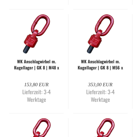
WK An­schlag­wir­bel m.
WK An­schlag­wir­bel m.
Ku­gel­la­ger | GK 8 | M48 x
Ku­gel­la­ger | GK 8 | M56 x
72 mm | WK-H
84 mm | WK-H
153,80 EUR
353,00 EUR
Lieferzeit:
3-4
Lieferzeit:
3-4
Werktage
Werktage