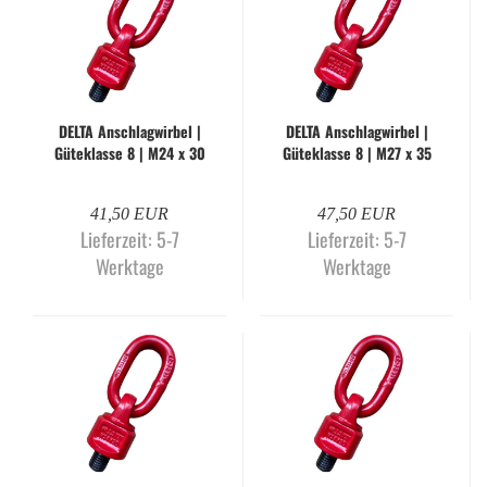
DELTA An­schlag­wir­bel |
DELTA An­schlag­wir­bel |
Gü­te­klas­se 8 | M24 x 30
Gü­te­klas­se 8 | M27 x 35
mm | WLL 3.150 kg
mm | WLL 3.150 kg
41,50 EUR
47,50 EUR
Lieferzeit:
5-7
Lieferzeit:
5-7
Werktage
Werktage