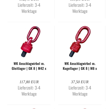
Lieferzeit:
3-4
Lieferzeit:
3-4
Werktage
Werktage
WK An­schlag­wir­bel m.
WK An­schlag­wir­bel m.
Gleit­la­ger | GK 8 | M42 x
Ku­gel­la­ger | GK 8 | M8 x
50 mm | WK-O
18 mm | WK-H
117,80 EUR
37,50 EUR
Lieferzeit:
3-4
Lieferzeit:
3-4
Werktage
Werktage