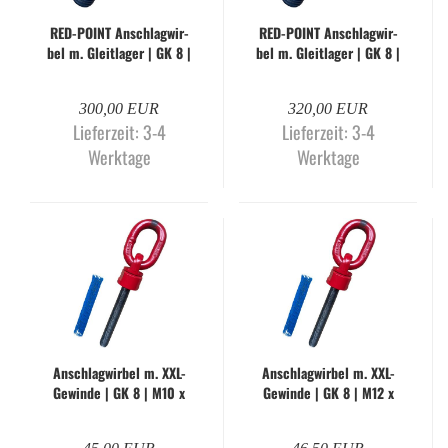
RED-​POINT An­schlag­wir­
RED-​POINT An­schlag­wir­
bel m. Gleit­la­ger | GK 8 |
bel m. Gleit­la­ger | GK 8 |
M56 x 84 mm
M64 x 95 mm
300,00 EUR
320,00 EUR
Lieferzeit:
3-4
Lieferzeit:
3-4
Werktage
Werktage
An­schlag­wir­bel m. XXL-​
An­schlag­wir­bel m. XXL-​
Ge­win­de | GK 8 | M10 x
Ge­win­de | GK 8 | M12 x
90 mm | Mo­dell ISW
110 mm | Mo­dell ISW