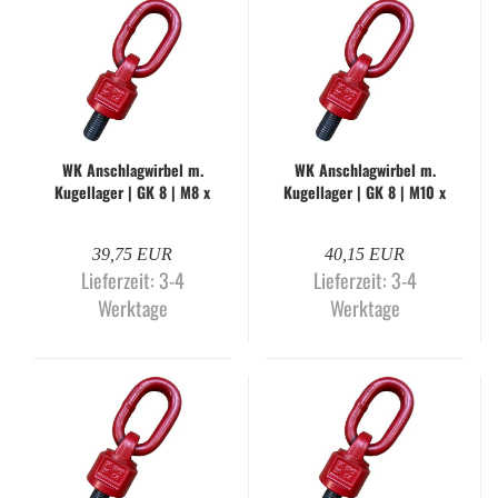
WK An­schlag­wir­bel m.
WK An­schlag­wir­bel m.
Ku­gel­la­ger | GK 8 | M8 x
Ku­gel­la­ger | GK 8 | M10 x
22 mm | WK-H
18 mm | WK-H
39,75 EUR
40,15 EUR
Lieferzeit:
3-4
Lieferzeit:
3-4
Werktage
Werktage