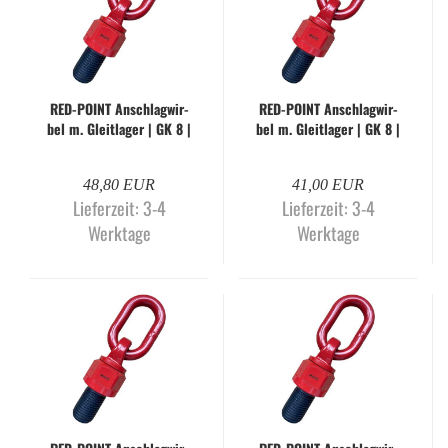
RED-​POINT An­schlag­wir­
RED-​POINT An­schlag­wir­
bel m. Gleit­la­ger | GK 8 |
bel m. Gleit­la­ger | GK 8 |
M20 x 30 mm
M20 x 40 mm
48,80 EUR
41,00 EUR
Lieferzeit:
3-4
Lieferzeit:
3-4
Werktage
Werktage