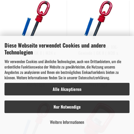
Diese Webseite verwendet Cookies und andere
An­schlag­wir­bel m. XXL-​
An­schlag­wir­bel m. XXL-​
Technologien
Ge­win­de | GK 8 | M24 x
Ge­win­de | GK 8 | M30 x
120 mm | Mo­dell ISW
45 mm | Mo­dell ISW
Wir verwenden Cookies und ähnliche Technologien, auch von Drittanbietern, um die
ordentliche Funktionsweise der Website zu gewährleisten, die Nutzung unseres
92,50 EUR
125,00 EUR
Angebotes zu analysieren und Ihnen ein bestmögliches Einkaufserlebnis bieten zu
Lieferzeit:
5-7
Lieferzeit:
5-7
können. Weitere Informationen finden Sie in unserer
Datenschutzerklärung
.
Werktage
Werktage
Alle Akzeptieren
Nur Notwendige
Weitere Informationen