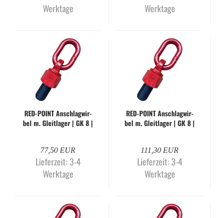
Werktage
Werktage
RED-​POINT An­schlag­wir­
RED-​POINT An­schlag­wir­
bel m. Gleit­la­ger | GK 8 |
bel m. Gleit­la­ger | GK 8 |
M30 x 35 mm | WLL 5,3
M30 x 35 mm | WLL 8 to.
to.
77,50 EUR
111,30 EUR
Lieferzeit:
3-4
Lieferzeit:
3-4
Werktage
Werktage