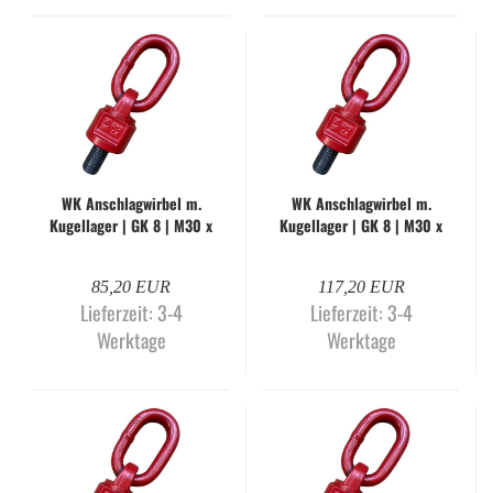
WK An­schlag­wir­bel m.
WK An­schlag­wir­bel m.
Ku­gel­la­ger | GK 8 | M30 x
Ku­gel­la­ger | GK 8 | M30 x
35 mm | WLL 10,6 to. |
35 mm | WLL 12,5 to. |
WK-H
WK-H
85,20 EUR
117,20 EUR
Lieferzeit:
3-4
Lieferzeit:
3-4
Werktage
Werktage