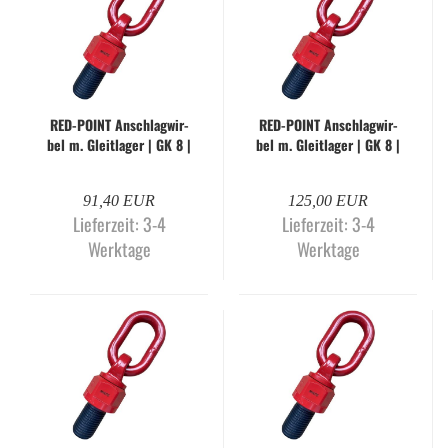
RED-​POINT An­schlag­wir­
RED-​POINT An­schlag­wir­
bel m. Gleit­la­ger | GK 8 |
bel m. Gleit­la­ger | GK 8 |
M30 x 45 mm | WLL 5,3
M30 x 45 mm | WLL 8 to.
to.
91,40 EUR
125,00 EUR
Lieferzeit:
3-4
Lieferzeit:
3-4
Werktage
Werktage