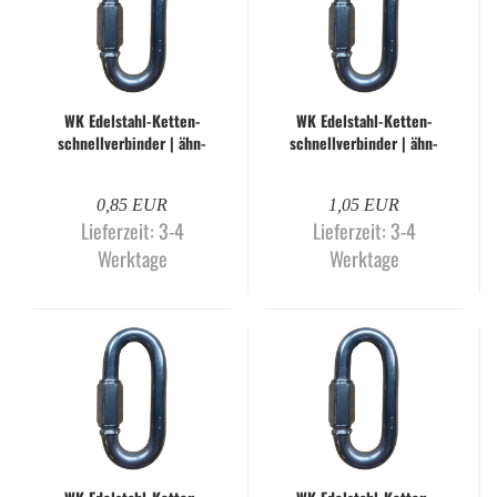
WK Edelstahl-​​Ket­ten­
WK Edelstahl-​​Ket­ten­
schnell­ver­bin­der | ähn­
schnell­ver­bin­der | ähn­
lich DIN 56927-​​A | 3,5
lich DIN 56927-​​A | 4,0
mm
mm
0,85 EUR
1,05 EUR
Lieferzeit:
3-4
Lieferzeit:
3-4
Werktage
Werktage