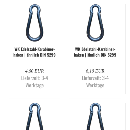
WK Edelstahl-​​Ka­ra­bi­ner­
WK Edelstahl-​​Ka­ra­bi­ner­
ha­ken | ähn­lich DIN 5299
ha­ken | ähn­lich DIN 5299
| Form C | 90 x 9 mm
| Form C | 100 x 10 mm
4,60 EUR
6,10 EUR
Lieferzeit:
3-4
Lieferzeit:
3-4
Werktage
Werktage