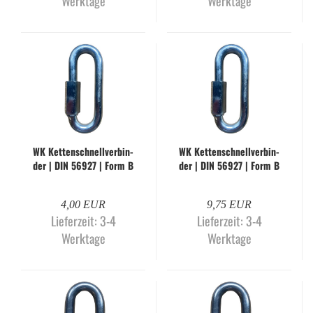
Werktage
Werktage
WK Ket­ten­schnell­ver­bin­
WK Ket­ten­schnell­ver­bin­
der | DIN 56927 | Form B
der | DIN 56927 | Form B
| 12,0 mm | gal­va­nisch
| 14,0 mm | gal­va­nisch
ver­zinkt
ver­zinkt
4,00 EUR
9,75 EUR
Lieferzeit:
3-4
Lieferzeit:
3-4
Werktage
Werktage