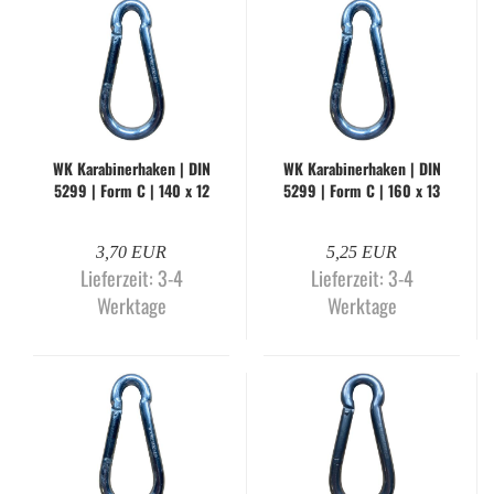
WK Ka­ra­bi­ner­ha­ken | DIN
WK Ka­ra­bi­ner­ha­ken | DIN
5299 | Form C | 140 x 12
5299 | Form C | 160 x 13
mm | gal­va­nisch ver­zinkt
mm | gal­va­nisch ver­zinkt
3,70 EUR
5,25 EUR
Lieferzeit:
3-4
Lieferzeit:
3-4
Werktage
Werktage