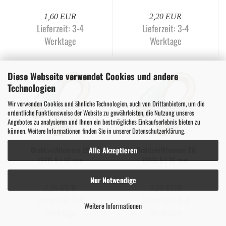
1,60 EUR
2,20 EUR
Lieferzeit:
3-4
Lieferzeit:
3-4
Werktage
Werktage
Diese Webseite verwendet Cookies und andere
Technologien
Wir verwenden Cookies und ähnliche Technologien, auch von Drittanbietern, um die
ordentliche Funktionsweise der Website zu gewährleisten, die Nutzung unseres
Angebotes zu analysieren und Ihnen ein bestmögliches Einkaufserlebnis bieten zu
können. Weitere Informationen finden Sie in unserer
Datenschutzerklärung
.
Draht­seil­klem­me EN
Draht­seil­klem­me EN
Alle Akzeptieren
13411-​​5 | 14 mm
13411-​​5 | 16 mm
Nur Notwendige
2,25 EUR
3,25 EUR
Lieferzeit:
3-4
Lieferzeit:
3-4
Weitere Informationen
Werktage
Werktage