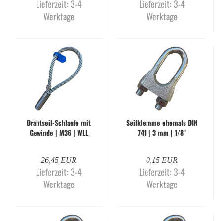
Lieferzeit:
3-4
Lieferzeit:
3-4
Werktage
Werktage
Drahtseil-​​Schlau­fe mit
Seil­klem­me ehe­mals DIN
Ge­win­de | M36 | WLL
741 | 3 mm | 1/8"
6.300 kg
26,45 EUR
0,15 EUR
Lieferzeit:
3-4
Lieferzeit:
3-4
Werktage
Werktage