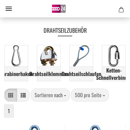
DRAHTSEILZUBEHÖR
Ketten-
Karabinerhaken
Drahtseilklemmen
Drahtseilschlaufen
Schnellverbinde
Sortieren nach
pro Seite
Sortieren nach
500 pro Seite
1