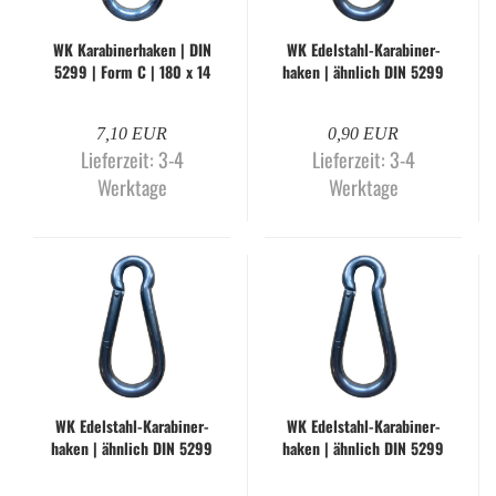
WK Ka­ra­bi­ner­ha­ken | DIN
WK Edelstahl-​​Ka­ra­bi­ner­
5299 | Form C | 180 x 14
ha­ken | ähn­lich DIN 5299
mm | gal­va­nisch ver­zinkt
| Form C | 40 x 4 mm
7,10 EUR
0,90 EUR
Lieferzeit:
3-4
Lieferzeit:
3-4
Werktage
Werktage
WK Edelstahl-​​Ka­ra­bi­ner­
WK Edelstahl-​​Ka­ra­bi­ner­
ha­ken | ähn­lich DIN 5299
ha­ken | ähn­lich DIN 5299
| Form C | 50 x 5 mm
| Form C | 60 x 6 mm