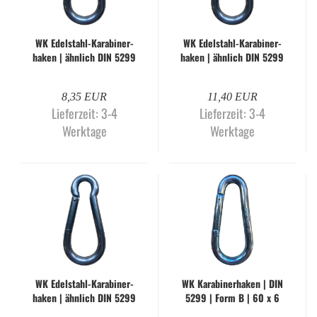
WK Edelstahl-​​Ka­ra­bi­ner­
WK Edelstahl-​​Ka­ra­bi­ner­
ha­ken | ähn­lich DIN 5299
ha­ken | ähn­lich DIN 5299
| Form C | 120 x 11 mm
| Form C | 140 x 12 mm
8,35 EUR
11,40 EUR
Lieferzeit:
3-4
Lieferzeit:
3-4
Werktage
Werktage
WK Edelstahl-​​Ka­ra­bi­ner­
WK Ka­ra­bi­ner­ha­ken | DIN
ha­ken | ähn­lich DIN 5299
5299 | Form B | 60 x 6
| Form C | 160 x 13 mm
mm | gal­va­nisch ver­zinkt