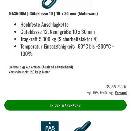
MAX­NORM | Gü­te­klas­se 10 | 10 x 30 mm (Me­ter­wa­re)
Hoch­fes­te An­schlag­ket­te
Gü­te­klas­se 12, Nenn­grö­ße 10 x 30 mm
Trag­kraft 5.000 kg (Si­cher­heits­fak­tor 4)
Temperatur-​Einsatzfähigkeit: -60°C bis +200°C =
100%
Lieferzeit:
Auf Anfrage
(Ausland abweichend)
Versandgewicht:
2,6
kg je Meter
39,55 EUR
zzgl. 19% MwSt. zzgl.
Versand
IN DEN WARENKORB