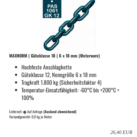
MAX­NORM | Gü­te­klas­se 10 | 6 x 18 mm (Me­ter­wa­re)
Hoch­fes­te An­schlag­ket­te
Gü­te­klas­se 12, Nenn­grö­ße 6 x 18 mm
Trag­kraft 1.800 kg (Si­cher­heits­fak­tor 4)
Temperatur-​Einsatzfähigkeit: -60°C bis +200°C =
100%
Lieferzeit:
Auf Anfrage
(Ausland abweichend)
Versandgewicht:
0,9
kg je Meter
26,40 EUR