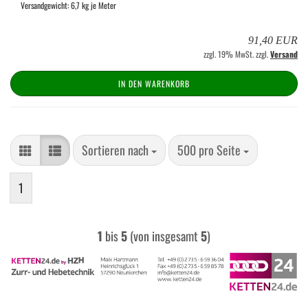
Versandgewicht:
6,7
kg je Meter
91,40 EUR
zzgl. 19% MwSt. zzgl.
Versand
IN DEN WARENKORB
Sortieren nach
pro Seite
Sortieren nach
500 pro Seite
1
1
bis
5
(von insgesamt
5
)