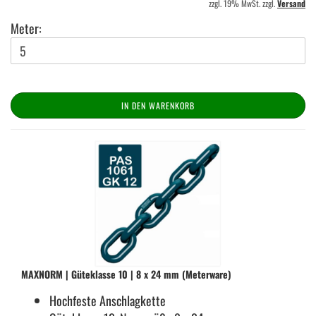
zzgl. 19% MwSt. zzgl.
Versand
Meter:
IN DEN WARENKORB
MAX­NORM | Gü­te­klas­se 10 | 8 x 24 mm (Me­ter­wa­re)
Hoch­fes­te An­schlag­ket­te