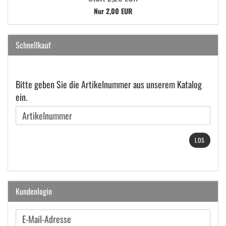
Nur 2,00 EUR
Schnellkauf
BITTE
Bitte geben Sie die Artikelnummer aus unserem Katalog
GEBEN
ein.
SIE
DIE
ARTIKELNUMMER
LOS
AUS
UNSEREM
KATALOG
EIN.
Kundenlogin
E-