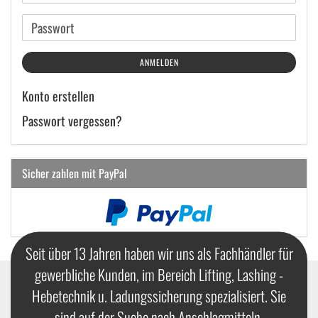
Mail-
Adresse
Passwort
ANMELDEN
Konto erstellen
Passwort vergessen?
Sicher zahlen mit PayPal
Seit über 13 Jahren haben wir uns als Fachhändler für
gewerbliche Kunden, im Bereich Lifting, Lashing -
Hebetechnik u. Ladungssicherung spezialisiert. Sie
sind auf der Suche nach Anschlagmitteln,