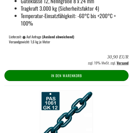
Gü­te­klas­se 12, Nenn­grö­ße 8 x 24 mm
Trag­kraft 3.000 kg (Si­cher­heits­fak­tor 4)
Temperatur-​Einsatzfähigkeit: -60°C bis +200°C =
100%
Lieferzeit:
Auf Anfrage
(Ausland abweichend)
Versandgewicht:
1,6
kg je Meter
30,90 EUR
zzgl. 19% MwSt. zzgl.
Versand
IN DEN WARENKORB