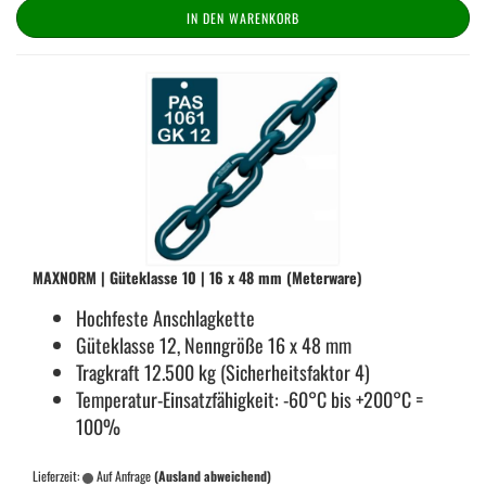
IN DEN WARENKORB
MAX­NORM | Gü­te­klas­se 10 | 16 x 48 mm (Me­ter­wa­re)
Hoch­fes­te An­schlag­ket­te
Gü­te­klas­se 12, Nenn­grö­ße 16 x 48 mm
Trag­kraft 12.500 kg (Si­cher­heits­fak­tor 4)
Temperatur-​Einsatzfähigkeit: -60°C bis +200°C =
100%
Lieferzeit:
Auf Anfrage
(Ausland abweichend)