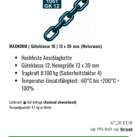
MAX­NORM | Gü­te­klas­se 10 | 13 x 39 mm (Me­ter­wa­re)
Hoch­fes­te An­schlag­ket­te
Gü­te­klas­se 12, Nenn­grö­ße 13 x 39 mm
Trag­kraft 8.100 kg (Si­cher­heits­fak­tor 4)
Temperatur-​Einsatzfähigkeit: -60°C bis +200°C =
100%
Lieferzeit:
Auf Anfrage
(Ausland abweichend)
Versandgewicht:
4,1
kg je Meter
67,20 EUR
zzgl. 19% MwSt. zzgl.
Versand