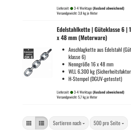
Lieferzeit:
3-4 Werktage
(Ausland abweichend)
Versandgewicht:
3,8
kg je Meter
Edel­stahl­ket­te | Gü­te­klas­se 6 | 
x 48 mm (Me­ter­wa­re)
An­schlag­ket­te aus Edel­stahl (Gü­
klas­se 6)
Nenn­grö­ße 16 x 48 mm
WLL 6.300 kg (Si­cher­heits­fak­to
H-​Stempel (DGUV-​getestet)
Lieferzeit:
3-4 Werktage
(Ausland abweichend)
Versandgewicht:
5,7
kg je Meter
Sortieren nach
pro Seite
Sortieren nach
500 pro Seite