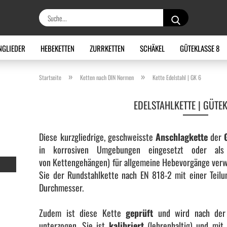
Suche...
NGLIEDER
HEBEKETTEN
ZURRKETTEN
SCHÄKEL
GÜTEKLASSE 8
»
»
Startseite
Ketten nach DIN Normen
Kette Edelstahl | GK 6
EDELSTAHLKETTE | GÜTE
Diese kurzgliedrige, geschweisste
Anschlagkette
der
in korrosiven Umgebungen eingesetzt oder als A
von Kettengehängen) für allgemeine Hebevorgänge verw
Sie der Rundstahlkette nach EN 818-2 mit einer Teilu
Durchmesser.
Zudem ist diese Kette
geprüft
und wird nach der 
unterzogen. Sie ist
kalibriert
(lehrenhaltig) und mi