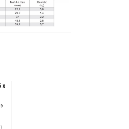
6 x
te­
4)