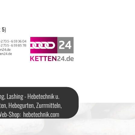
t
5
)
ng, Lashing - Hebetechnik u.
ten, Hebegurten, Zurrmitteln,
 Web-Shop:
hebetechnik.com