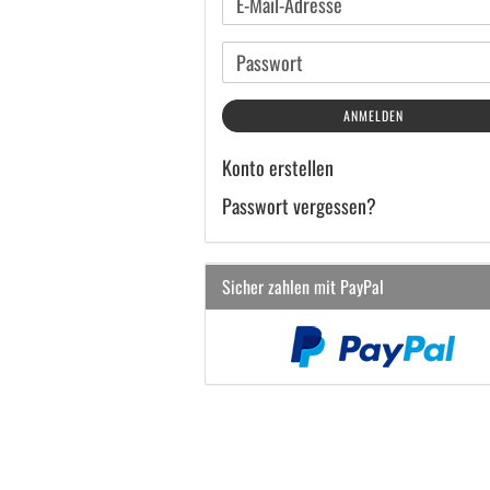
E-
Mail-
Adresse
Passwort
ANMELDEN
Konto erstellen
Passwort vergessen?
Sicher zahlen mit PayPal