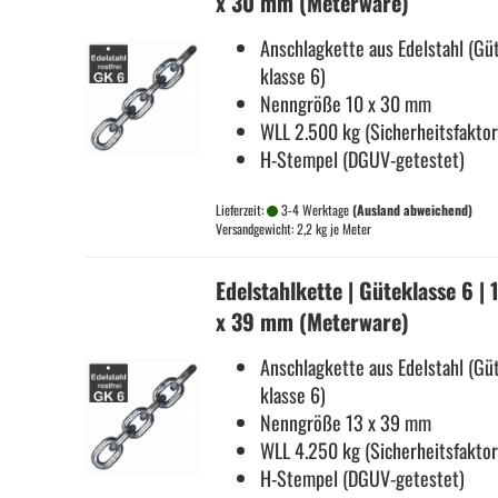
x 30 mm (Me­ter­wa­re)
An­schlag­ket­te aus Edel­stahl (Gü­
klas­se 6)
Nenn­grö­ße 10 x 30 mm
WLL 2.500 kg (Si­cher­heits­fak­to
H-​Stempel (DGUV-​getestet)
Lieferzeit:
3-4 Werktage
(Ausland abweichend)
Versandgewicht:
2,2
kg je Meter
Edel­stahl­ket­te | Gü­te­klas­se 6 | 
x 39 mm (Me­ter­wa­re)
An­schlag­ket­te aus Edel­stahl (Gü­
klas­se 6)
Nenn­grö­ße 13 x 39 mm
WLL 4.250 kg (Si­cher­heits­fak­to
H-​Stempel (DGUV-​getestet)