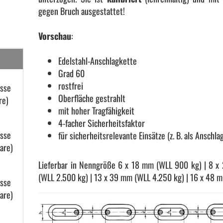
gegen Bruch ausgestattet!
Vorschau
:
Edelstahl-Anschlagkette
Grad 60
rostfrei
as­se
Oberfläche gestrahlt
re)
mit hoher Tragfähigkeit
4-facher Sicherheitsfaktor
as­se
für sicherheitsrelevante Einsätze (z. B. als Ansch
a­re)
Lieferbar in Nenngröße 6 x 18 mm (WLL 900 kg) | 8 x
(WLL 2.500 kg) | 13 x 39 mm (WLL 4.250 kg) | 16 x 48 
as­se
a­re)