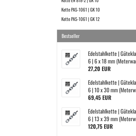
Kette EN 818-2 | GK 10
Kette PAS-1061 | GK 10
Kette PAS-1061 | GK 12
Bestseller
Edel­stahl­ket­te | Gü­te­kl
6 | 6 x 18 mm (Me­ter­wa­
27,20 EUR
Edel­stahl­ket­te | Gü­te­kl
6 | 10 x 30 mm (Me­ter­w
69,45 EUR
Edel­stahl­ket­te | Gü­te­kl
6 | 13 x 39 mm (Me­ter­w
120,75 EUR