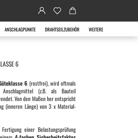
ANSCHLAGPUNKTE
DRAHTSEILZUBEHÖR
WEITERE
KLASSE 6
Güteklasse 6
(rostfrei), wird oftmals
nschlagmittel (z.B. als Bauteil
endet. Von den Maßen her entspricht
ng (inneren Länge) von 3 x Material-
Fertigung einer Belastungsprüfung
t einem
4-fachen Sicherheitsfaktor