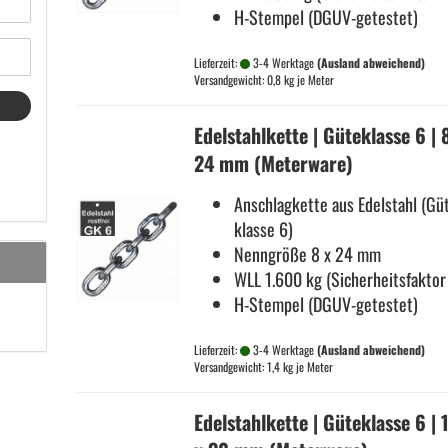
H-​Stempel (DGUV-​getestet)
Lieferzeit:
3-4 Werktage
(Ausland abweichend)
Versandgewicht:
0,8
kg je Meter
Edel­stahl­ket­te | Gü­te­klas­se 6 | 
24 mm (Me­ter­wa­re)
An­schlag­ket­te aus Edel­stahl (Gü­
klas­se 6)
Nenn­grö­ße 8 x 24 mm
WLL 1.600 kg (Si­cher­heits­fak­tor
H-​Stempel (DGUV-​getestet)
Lieferzeit:
3-4 Werktage
(Ausland abweichend)
Versandgewicht:
1,4
kg je Meter
Edel­stahl­ket­te | Gü­te­klas­se 6 | 