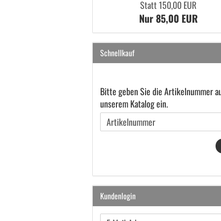
Statt 150,00 EUR
Nur 85,00 EUR
Schnellkauf
BITTE
Bitte geben Sie die Artikelnummer a
GEBEN
unserem Katalog ein.
SIE
DIE
ARTIKELNUMMER
AUS
UNSEREM
KATALOG
EIN.
Kundenlogin