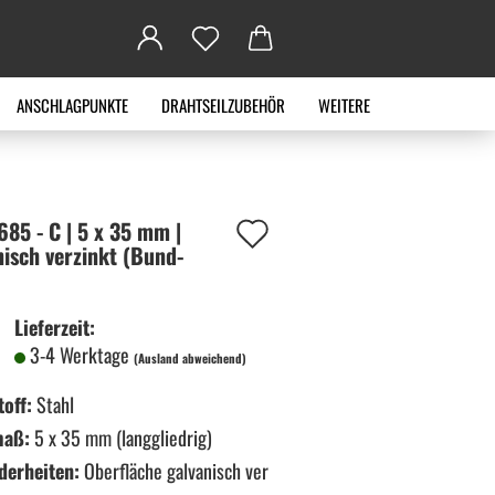
ANSCHLAGPUNKTE
DRAHTSEILZUBEHÖR
WEITERE
Auf
685 - C | 5 x 35 mm |
­nisch ver­zinkt (Bund­
den
Merkzettel
Lieferzeit:
3-4 Werktage
(Ausland abweichend)
off:
Stahl
maß:
5 x 35 mm (langgliedrig)
derheiten:
Oberfläche galvanisch ver