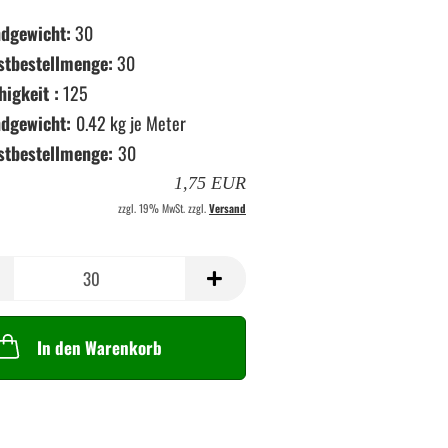
dgewicht:
30
stbestellmenge:
30
higkeit :
125
ndgewicht:
0.42
kg je Meter
stbestellmenge:
30
1,75 EUR
zzgl. 19% MwSt. zzgl.
Versand
In den Warenkorb