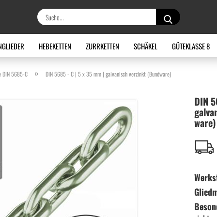
Suche...
NGLIEDER
HEBEKETTEN
ZURRKETTEN
SCHÄKEL
GÜTEKLASSE 8
»
e DIN 5685-C
DIN 5685 - C | 5 x 35 mm | galvanisch verzinkt (Bundware)
DIN 5
gal­va
wa­re)
Werkst
Glied
Beson