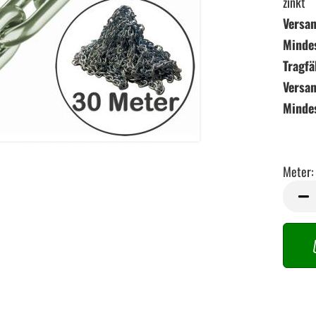
zinkt
Versan
Minde
Tragfä
Versa
Minde
Meter:
Meter