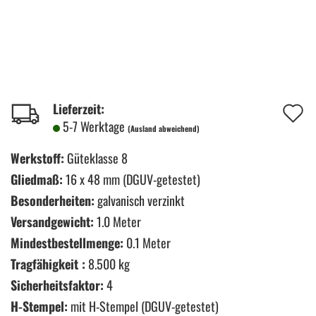
A
Lieferzeit:
5-7 Werktage
(Ausland abweichend)
d
M
Werkstoff:
Güteklasse 8
Gliedmaß:
16 x 48 mm (DGUV-getestet)
Besonderheiten:
galvanisch verzinkt
Versandgewicht:
1.0 Meter
Mindestbestellmenge:
0.1 Meter
Tragfähigkeit :
8.500 kg
Sicherheitsfaktor:
4
H-Stempel:
mit H-Stempel (DGUV-getestet)