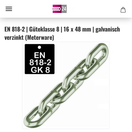
EN 818-2 | Gü­te­klas­se 8 | 16 x 48 mm | gal­va­nisch
ver­zinkt (Me­ter­wa­re)