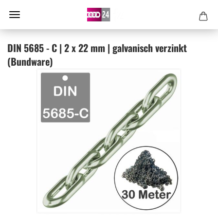
DIN 5685 - C | 2 x 22 mm | gal­va­nisch ver­zinkt
(Bund­wa­re)