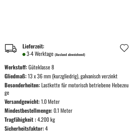
A
Lieferzeit:
3-4 Werktage
(Ausland abweichend)
d
M
Werkstoff:
Güteklasse 8
Gliedmaß:
13 x 36 mm (kurzgliedrig), galvanisch verzinkt
Besonderheiten:
Lastkette für motorisch betriebene Hebezeu
ge
Versandgewicht:
1.0 Meter
Mindestbestellmenge:
0.1 Meter
Tragfähigkeit :
4.200 kg
Sicherheitsfaktor:
4