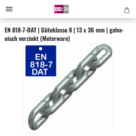
EN 818-​7-DAT | Gü­te­klas­se 8 | 13 x 36 mm | gal­va­
nisch ver­zinkt (Me­ter­wa­re)