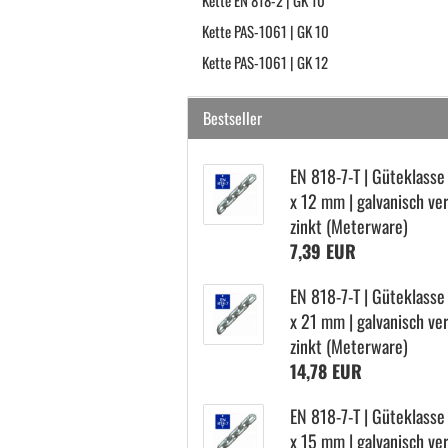
Kette EN 818-2 | GK 10
Kette PAS-1061 | GK 10
Kette PAS-1061 | GK 12
Bestseller
EN 818-​7-T | Gü­te­klas­se
x 12 mm | gal­va­nisch ve
zinkt (Me­ter­wa­re)
7,39 EUR
EN 818-​7-T | Gü­te­klas­se
x 21 mm | gal­va­nisch ve
zinkt (Me­ter­wa­re)
14,78 EUR
EN 818-​7-T | Gü­te­klas­se
x 15 mm | gal­va­nisch ve