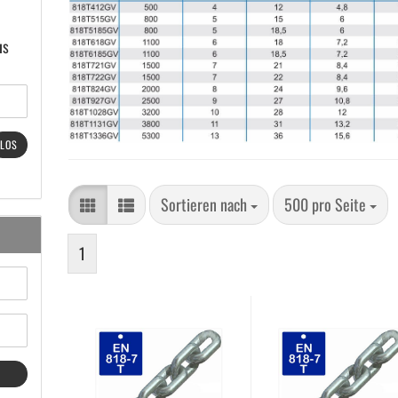
us
LOS
Sortieren nach
pro Seite
Sortieren nach
500 pro Seite
1