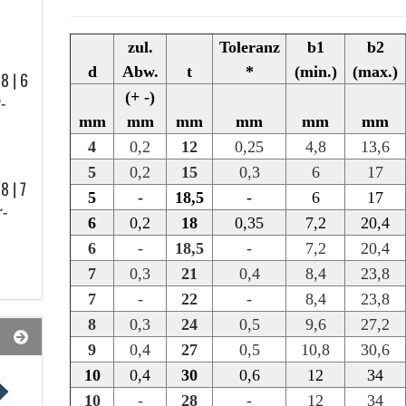
zul.
Toleranz
b1
b2
d
Abw.
t
*
(min.)
(max.)
 8 | 6
(+ -)
r­
mm
mm
mm
mm
mm
mm
4
0,2
12
0,25
4,8
13,6
5
0,2
15
0,3
6
17
 8 | 7
5
-
18,5
-
6
17
r­
6
0,2
18
0,35
7,2
20,4
6
-
18,5
-
7,2
20,4
7
0,3
21
0,4
8,4
23,8
7
-
22
-
8,4
23,8
8
0,3
24
0,5
9,6
27,2
9
0,4
27
0,5
10,8
30,6
10
0,4
30
0,6
12
34
10
-
28
-
12
34