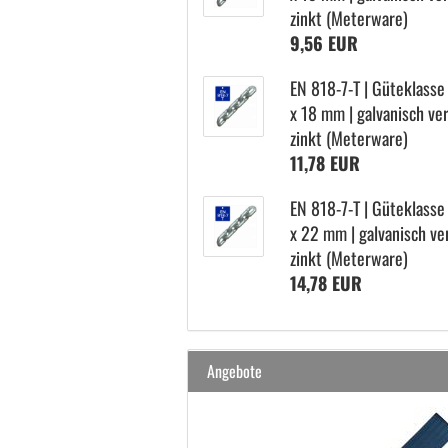
zinkt (Me­ter­wa­re)
9,56 EUR
EN 818-​7-T | Gü­te­klas­se
x 18 mm | gal­va­nisch ve
zinkt (Me­ter­wa­re)
11,78 EUR
EN 818-​7-T | Gü­te­klas­se
x 22 mm | gal­va­nisch ve
zinkt (Me­ter­wa­re)
14,78 EUR
Angebote