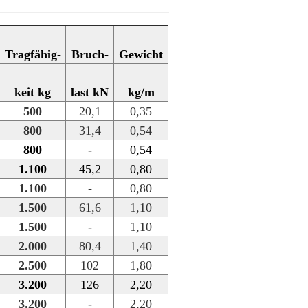
Tragfähig-
Bruch-
Gewicht
keit kg
last kN
kg/m
500
20,1
0,35
800
31,4
0,54
800
-
0,54
1.100
45,2
0,80
1.100
-
0,80
1.500
61,6
1,10
1.500
-
1,10
2.000
80,4
1,40
2.500
102
1,80
3.200
126
2,20
3.200
-
2,20