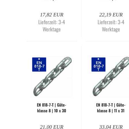
mm | gal­va­nisch
mm | gal­va­nisch
ver­zinkt (Me­ter­wa­
ver­zinkt (Me­ter­wa­
17,82 EUR
22,19 EUR
re)
re)
Lieferzeit:
3-4
Lieferzeit:
3-4
Werktage
Werktage
EN 818-​7-T | Gü­te­
EN 818-​7-T | Gü­te­
klas­se 8 | 10 x 30
klas­se 8 | 11 x 31
mm | gal­va­nisch
mm | gal­va­nisch
ver­zinkt (Me­ter­wa­
ver­zinkt (Me­ter­wa­
21,00 EUR
33,04 EUR
re)
re)