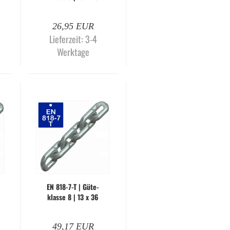
mm | gal­va­nisch
ver­zinkt (Me­ter­wa­
26,95 EUR
re)
Lieferzeit:
3-4
Werktage
EN 818-​7-T | Gü­te­
klas­se 8 | 13 x 36
mm | gal­va­nisch
ver­zinkt (Me­ter­wa­
49,17 EUR
re)