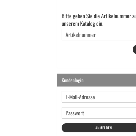
BITTE
Bitte geben Sie die Artikelnummer a
GEBEN
unserem Katalog ein.
SIE
DIE
ARTIKELNUMMER
AUS
UNSEREM
KATALOG
EIN.
Kundenlogin
E-
Mail-
Adresse
Passwort
ANMELDEN