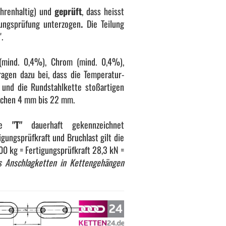
hrenhaltig) und
geprüft
, dass heisst
ungsprüfung unterzogen
.
Die Teilung
.
 (mind. 0,4%), Chrom (mind. 0,4%),
gen dazu bei, dass die Temperatur-
 und die Rundstahlkette stoßartigen
ischen 4 mm bis 22 mm.
sse
"T"
dauerhaft gekennzeichnet
igungsprüfkraft und Bruchlast gilt die
100 kg = Fertigungsprüfkraft 28,3 kN =
ls Anschlagketten in Kettengehängen