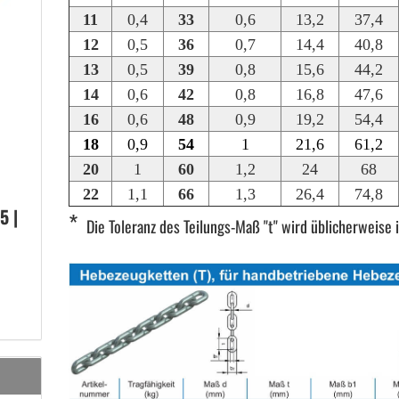
11
0,4
33
0,6
13,2
37,4
12
0,5
36
0,7
14,4
40,8
13
0,5
39
0,8
15,6
44,2
14
0,6
42
0,8
16,8
47,6
16
0,6
48
0,9
19,2
54,4
18
0,9
54
1
21,6
61,2
20
1
60
1,2
24
68
22
1,1
66
1,3
26,4
74,8
5 |
*
Die Toleranz des Teilungs-Maß "t" wird üblicherweise i