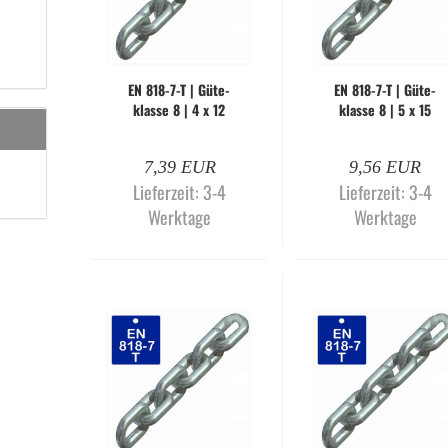
EN 818-​7-T | Gü­te­
EN 818-​7-T | Gü­te­
klas­se 8 | 4 x 12
klas­se 8 | 5 x 15
mm | gal­va­nisch
mm | gal­va­nisch
ver­zinkt (Me­ter­wa­
ver­zinkt (Me­ter­wa­
7,39 EUR
9,56 EUR
re)
re)
Lieferzeit:
3-4
Lieferzeit:
3-4
Werktage
Werktage