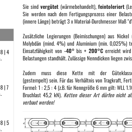
Sie sind
vergütet
(wärmebehandelt),
feintoleriert
(Le
Sie werden nach dem Fertigungsprozess einer Belast
(innere Länge) beträgt 3 x Material-Durchmesser Maß "d"
Zusätzliche Legierungen (Beimischungen) aus Nickel
Molybdän (mind. 4%) und Aluminium (min. 0,025%) tra
Einsatzfähigkeit von
-40°
bis
+ 200°C
erreicht wird
 8 | 4
Belastungen standhält. Zulässige Nenndicken liegen zw
r­
Zudem muss diese Kette mit der Gütekla
(gestempelt) sein. Für das Verhältnis von Tragkraft, Fert
 8 | 7
Formel: 1 : 2,5 : 4 (z.B. für Nenngröße 6 mm gilt: WLL 1.
r­
Bruchlast 45,2 kN).
Ketten dieser Art dürfen nicht a
verbaut werden!
 8 | 5
r­