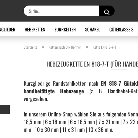
Suche...
NGLIEDER
HEBEKETTEN
ZURRKETTEN
SCHÄKEL
GÜTEKLASSE 8
»
»
Startseite
Ketten nach DIN Normen
Kette EN 818-7-T
HEBEZEUGKETTE EN 818-7-T (FÜR HAND
Kurzgliedrige Rundstahlketten nach
EN 818-7 Gütek
handbetätigte Hebezeuge
(z. B. Handhebel-Kette
vorgesehen.
In unserem Online-Shop wählen Sie aus folgenden Nenn
18,5 mm | 6 x 18 mm | 6 x 18,5 mm | 7 x 21 mm | 7 x 22
mm | 10 x 30 mm | 11 x 31 mm | 13 x 36 mm.