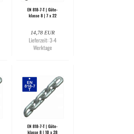
EN 818-​7-T | Gü­te­
klas­se 8 | 7 x 22
mm | gal­va­nisch
ver­zinkt (Me­ter­wa­
14,78 EUR
re)
Lieferzeit:
3-4
Werktage
EN 818-​7-T | Gü­te­
klas­se 8 | 10 x 28