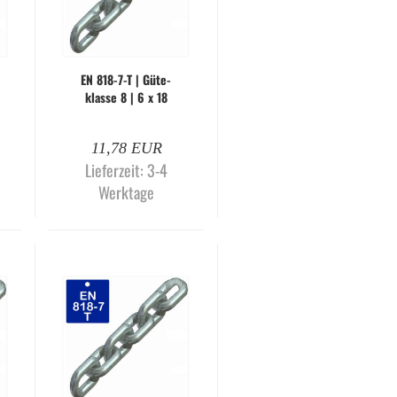
EN 818-​7-T | Gü­te­
klas­se 8 | 6 x 18
mm | gal­va­nisch
ver­zinkt (Me­ter­wa­
11,78 EUR
re)
Lieferzeit:
3-4
Werktage