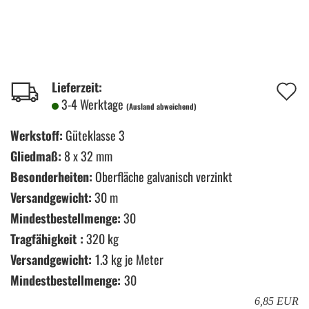
A
Lieferzeit:
3-4 Werktage
(Ausland abweichend)
d
M
Werkstoff:
Güteklasse 3
Gliedmaß:
8 x 32 mm
Besonderheiten:
Oberfläche galvanisch verzinkt
Versandgewicht:
30 m
Mindestbestellmenge:
30
Tragfähigkeit :
320 kg
Versandgewicht:
1.3
kg je Meter
Mindestbestellmenge:
30
6,85 EUR