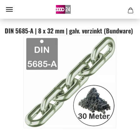
DIN 5685-​A | 8 x 32 mm | galv. ver­zinkt (Bund­wa­re)