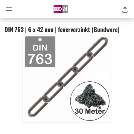
DIN 763 | 6 x 42 mm | feu­er­ver­zinkt (Bund­wa­re)