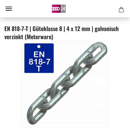
EN 818-​7-T | Gü­te­klas­se 8 | 4 x 12 mm | gal­va­nisch
ver­zinkt (Me­ter­wa­re)