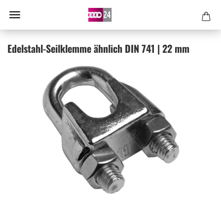
Edelstahl-​Seilklemme ähn­lich DIN 741 | 22 mm