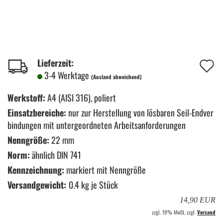
A
Lieferzeit:
3-4 Werktage
(Ausland abweichend)
d
M
Werkstoff:
A4 (AISI 316), poliert
Einsatzbereiche:
nur zur Herstellung von lösbaren Seil-Endver
bindungen mit untergeordneten Arbeitsanforderungen
Nenngröße:
22 mm
Norm:
ähnlich DIN 741
Kennzeichnung:
markiert mit Nenngröße
Versandgewicht:
0.4
kg je Stück
14,90 EUR
zzgl. 19% MwSt. zzgl.
Versand