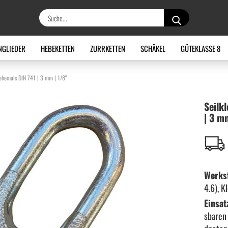
Suche...
NGLIEDER
HEBEKETTEN
ZURRKETTEN
SCHÄKEL
GÜTEKLASSE 8
ehemals DIN 741 | 3 mm | 1/8"
Seil­k
| 3 m
Werkst
4.6), K
Einsat
sbaren