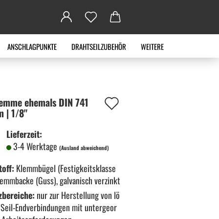
ANSCHLAGPUNKTE
DRAHTSEILZUBEHÖR
WEITERE
Auf
lem­me ehe­mals DIN 741
m | 1/8"
den
Lieferzeit:
Merkzettel
3-4 Werktage
(Ausland abweichend)
off:
Klemmbügel (Festigkeitsklasse
lemmbacke (Guss), galvanisch verzinkt
zbereiche:
nur zur Herstellung von lö
 Seil-Endverbindungen mit untergeor