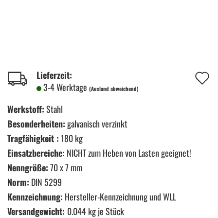
A
Lieferzeit:
3-4 Werktage
(Ausland abweichend)
d
M
Werkstoff:
Stahl
Besonderheiten:
galvanisch verzinkt
Tragfähigkeit :
180 kg
Einsatzbereiche:
NICHT zum Heben von Lasten geeignet!
Nenngröße:
70 x 7 mm
Norm:
DIN 5299
Kennzeichnung:
Hersteller-Kennzeichnung und WLL
Versandgewicht:
0.044
kg je Stück