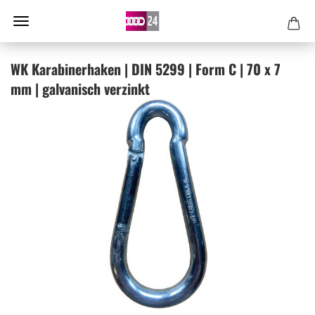
WK Ka­ra­bi­ner­ha­ken | DIN 5299 | Form C | 70 x 7
mm | gal­va­nisch ver­zinkt