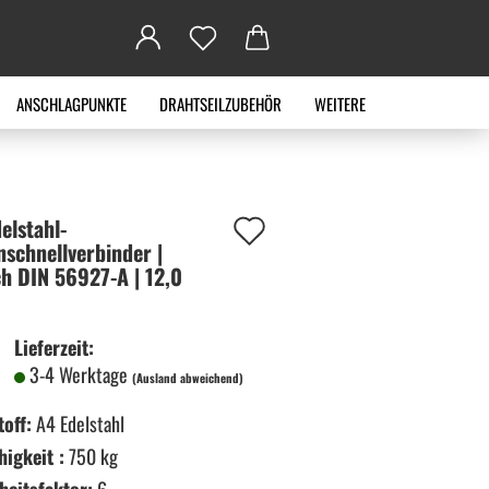
ANSCHLAGPUNKTE
DRAHTSEILZUBEHÖR
WEITERE
Auf
lstahl-​
nschnellverbinder |
den
ch DIN 56927-​A | 12,0
Merkzettel
Lieferzeit:
3-4 Werktage
(Ausland abweichend)
off:
A4 Edelstahl
higkeit :
750 kg