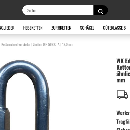
Suche...
NGLIEDER
HEBEKETTEN
ZURRKETTEN
SCHÄKEL
GÜTEKLASSE 8
-Kettenschnellverbinder | ähnlich DIN 56927-A | 12,0 mm
WK Ede
Kette
ähn­li
mm
Werkst
Tragfä