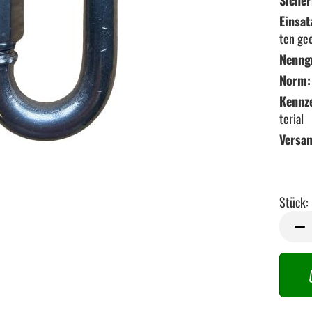
Sicher
Einsat
ten ge
Nenng
Norm:
Kennz
terial
Versa
Stück:
Stück