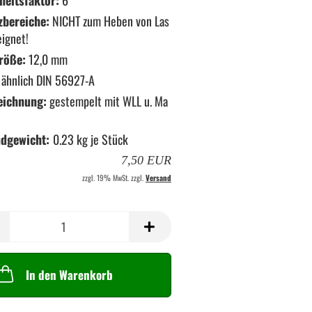
heitsfaktor:
6
zbereiche:
NICHT zum Heben von Las
eignet!
röße:
12,0 mm
ähnlich DIN 56927-A
eichnung:
gestempelt mit WLL u. Ma
ndgewicht:
0.23
kg je Stück
7,50 EUR
zzgl. 19% MwSt. zzgl.
Versand
In den Warenkorb