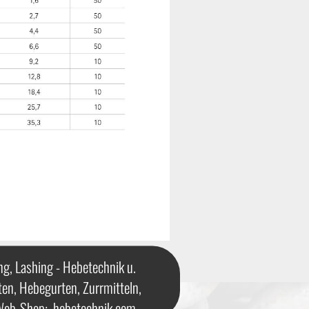
ng, Lashing - Hebetechnik u.
ten, Hebegurten, Zurrmitteln,
 Web-Shop:
hebetechnik.com