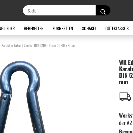
Suche...
NGLIEDER
HEBEKETTEN
ZURRKETTEN
SCHÄKEL
GÜTEKLASSE 8
-Karabinerhaken | ähnlich DIN 5299 | Form C | 40 x 4 mm
WK Ede
Karab
DIN 5
mm
Werkst
der A2
Beson