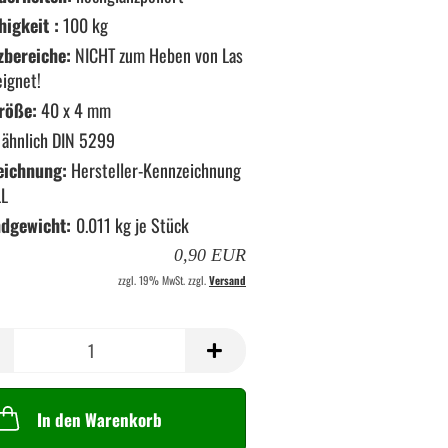
higkeit :
100 kg
zbereiche:
NICHT zum Heben von Las
eignet!
röße:
40 x 4 mm
ähnlich DIN 5299
eichnung:
Hersteller-Kennzeichnung
L
ndgewicht:
0.011
kg je Stück
0,90 EUR
zzgl. 19% MwSt. zzgl.
Versand
In den Warenkorb