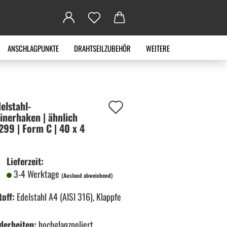
ANSCHLAGPUNKTE
DRAHTSEILZUBEHÖR
WEITERE
Auf
lstahl-​
inerhaken | ähn­lich
den
299 | Form C | 40 x 4
Merkzettel
Lieferzeit:
3-4 Werktage
(Ausland abweichend)
off:
Edelstahl A4 (AISI 316), Klappfe
derheiten:
hochglanzpoliert