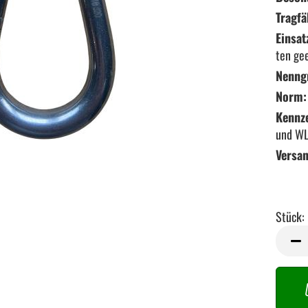
Tragfä
Einsat
ten ge
Nenng
Norm:
Kennz
und WL
Versa
Stück:
Stück