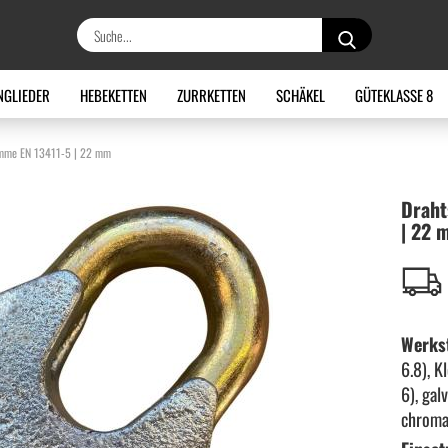
Suche...
NGLIEDER
HEBEKETTEN
ZURRKETTEN
SCHÄKEL
GÜTEKLASSE 8
emme EN 13411-5 | 22 mm
Draht­
| 22 
Werkst
6.8), 
6), gal
chroma