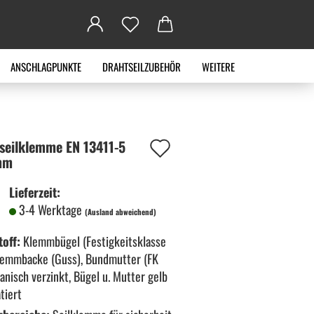
ANSCHLAGPUNKTE
DRAHTSEILZUBEHÖR
WEITERE
Auf
seil­klem­me EN 13411-​5
mm
den
Lieferzeit:
Merkzettel
3-4 Werktage
(Ausland abweichend)
off:
Klemmbügel (Festigkeitsklasse
Klemmbacke (Guss), Bundmutter (FK
vanisch verzinkt, Bügel u. Mutter gelb
tiert