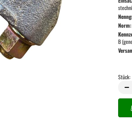
Einsat
stechn
Nenng
Norm:
Kennz
B (gen
Versa
Stück:
Stück