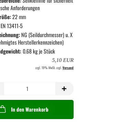
zbereiche:
Seilklemme für sicherheit
ische Anforderungen
röße:
22 mm
EN 13411-5
eichnung:
NG (Seildurchmesser) u. X
ehmigtes Herstellerkennzeichen)
ndgewicht:
0.68
kg je Stück
5,10 EUR
zzgl. 19% MwSt. zzgl.
Versand
In den Warenkorb