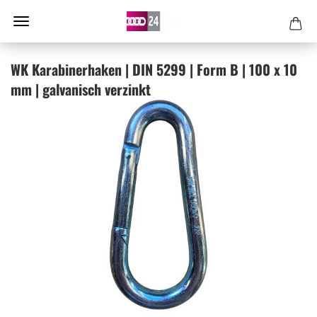
WK Ka­ra­bi­ner­ha­ken | DIN 5299 | Form B | 100 x 10
mm | gal­va­nisch ver­zinkt