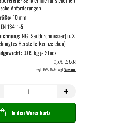
zbereiche:
Seilklemme für sicherheit
ische Anforderungen
röße:
10 mm
EN 13411-5
eichnung:
NG (Seildurchmesser) u. X
ehmigtes Herstellerkennzeichen)
ndgewicht:
0.09
kg je Stück
1,00 EUR
zzgl. 19% MwSt. zzgl.
Versand
In den Warenkorb