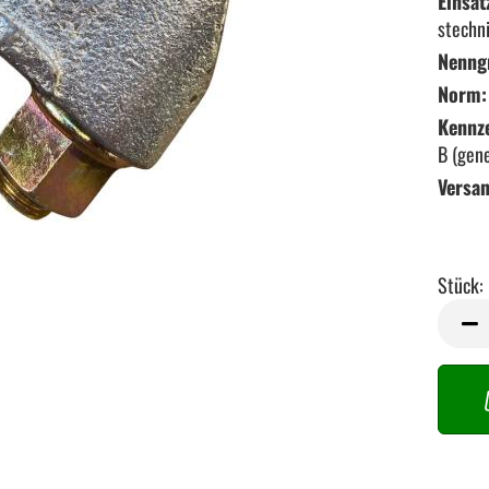
Einsat
stechn
Nenng
Norm:
Kennz
B (gen
Versa
Stück:
Stück