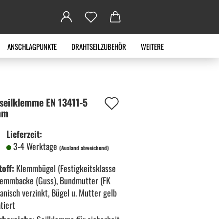
ANSCHLAGPUNKTE
DRAHTSEILZUBEHÖR
WEITERE
Auf
seil­klem­me EN 13411-​5
mm
den
Lieferzeit:
Merkzettel
3-4 Werktage
(Ausland abweichend)
off:
Klemmbügel (Festigkeitsklasse
Klemmbacke (Guss), Bundmutter (FK
vanisch verzinkt, Bügel u. Mutter gelb
tiert