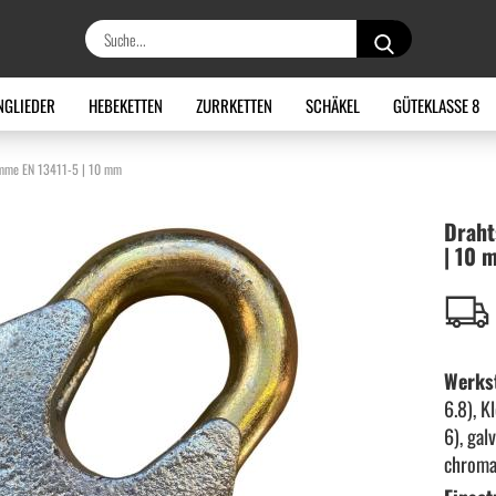
Suche...
NGLIEDER
HEBEKETTEN
ZURRKETTEN
SCHÄKEL
GÜTEKLASSE 8
emme EN 13411-5 | 10 mm
Draht­
| 10 
Werkst
6.8), 
6), gal
chroma