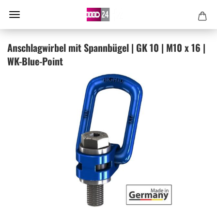
An­schlag­wir­bel mit Spann­bü­gel | GK 10 | M10 x 16 |
WK-​Blue-Point