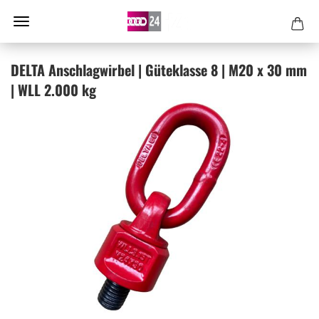
DELTA An­schlag­wir­bel | Gü­te­klas­se 8 | M20 x 30 mm
| WLL 2.000 kg