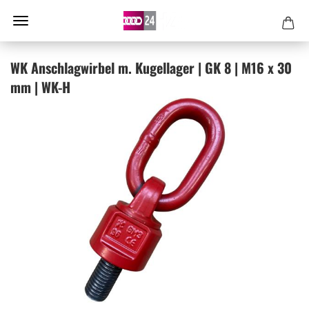
WK An­schlag­wir­bel m. Ku­gel­la­ger | GK 8 | M16 x 30
mm | WK-H