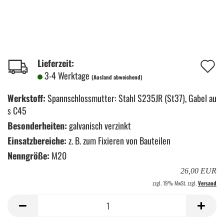
A
Lieferzeit:
3-4 Werktage
(Ausland abweichend)
d
M
Werkstoff:
Spannschlossmutter: Stahl S235JR (St37), Gabel au
s C45
Besonderheiten:
galvanisch verzinkt
Einsatzbereiche:
z. B. zum Fixieren von Bauteilen
Nenngröße:
M20
26,00 EUR
zzgl. 19% MwSt. zzgl.
Versand