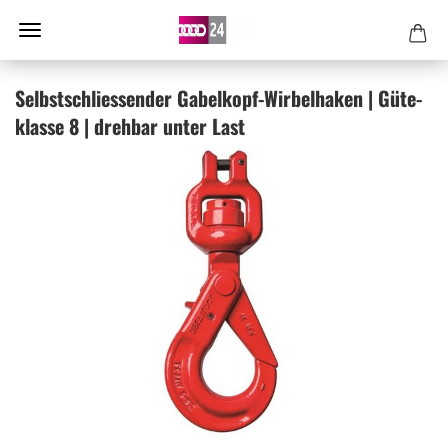
Selbst­schlies­sen­der Gabelkopf-​Wirbelhaken | Gü­te­
klas­se 8 | dreh­bar unter Last