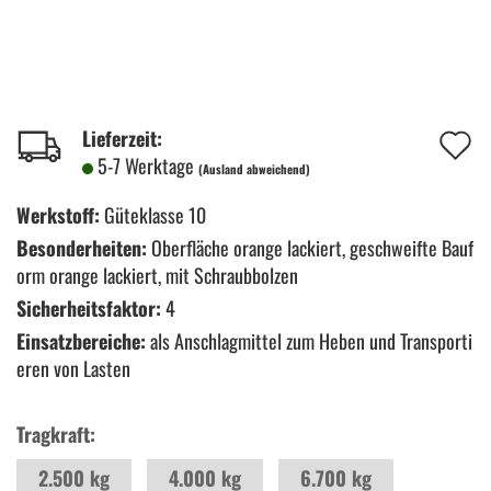
A
Lieferzeit:
5-7 Werktage
(Ausland abweichend)
d
M
Werkstoff:
Güteklasse 10
Besonderheiten:
Oberfläche orange lackiert, geschweifte Bauf
orm orange lackiert, mit Schraubbolzen
Sicherheitsfaktor:
4
Einsatzbereiche:
als Anschlagmittel zum Heben und Transporti
eren von Lasten
Tragkraft:
2.500 kg
4.000 kg
6.700 kg