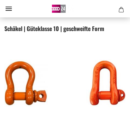
Schä­kel | Gü­te­klas­se 10 | ge­schweif­te Form