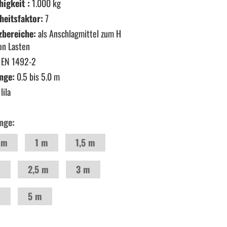
higkeit :
1.000 kg
heitsfaktor:
7
zbereiche:
als Anschlagmittel zum H
on Lasten
EN 1492-2
nge:
0.5 bis 5.0 m
lila
nge:
 m
1 m
1,5 m
m
2,5 m
3 m
m
5 m