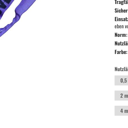
Tragfä
Sicher
Einsat
eben v
Norm:
Nutzlä
Farbe:
Nutzlä
0,5
2 
4 