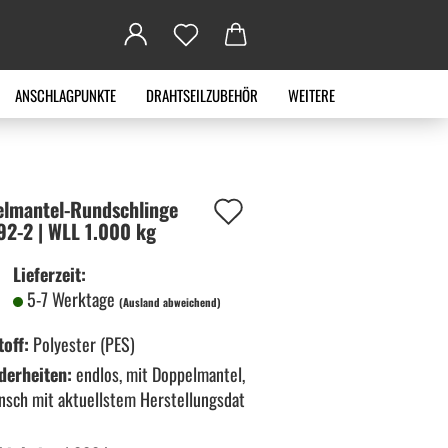
ANSCHLAGPUNKTE
DRAHTSEILZUBEHÖR
WEITERE
Auf
lmantel-​Rundschlinge
92-​2 | WLL 1.000 kg
den
Lieferzeit:
Merkzettel
5-7 Werktage
(Ausland abweichend)
off:
Polyester (PES)
derheiten:
endlos, mit Doppelmantel,
nsch mit aktuellstem Herstellungsdat