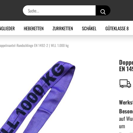
Suche...
NGLIEDER
HEBEKETTEN
ZURRKETTEN
SCHÄKEL
GÜTEKLASSE 8
oppelmantel-Rundschlinge EN 1492-2 | WLL 1.000 kg
Doppe
EN 14
Werkst
Beson
auf Wu
um