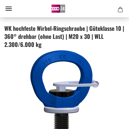
WK hoch­fes­te Wirbel-​Ringschraube | Gü­te­klas­se 10 |
360° dreh­bar (ohne Last) | M20 x 30 | WLL
2.300/6.000 kg