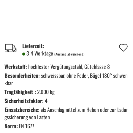
A
Lieferzeit:
3-4 Werktage
(Ausland abweichend)
d
M
Werkstoff:
hochfester Vergütungsstahl, Güteklasse 8
Besonderheiten:
schweissbar, ohne Feder, Bügel 180° schwen
kbar
Tragfähigkeit :
2.000 kg
Sicherheitsfaktor:
4
Einsatzbereiche:
als Anschlagmittel zum Heben oder zur Ladun
gssicherung von Lasten
Norm:
EN 1677