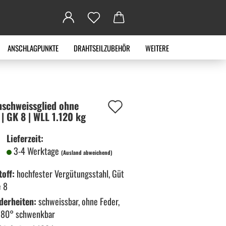
ANSCHLAGPUNKTE
DRAHTSEILZUBEHÖR
WEITERE
Auf
­schweiss­glied ohne
 | GK 8 | WLL 1.120 kg
den
Lieferzeit:
Merkzettel
3-4 Werktage
(Ausland abweichend)
off:
hochfester Vergütungsstahl, Güt
e 8
derheiten:
schweissbar, ohne Feder,
180° schwenkbar