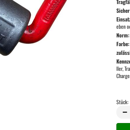
Tragfä
Sicher
Einsat
eben o
Norm:
Farbe:
zuläss
Kennz
ller, T
Charg
Stück:
Stück