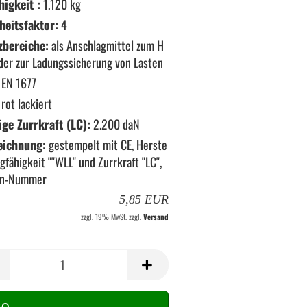
higkeit :
1.120 kg
heitsfaktor:
4
zbereiche:
als Anschlagmittel zum H
der zur Ladungssicherung von Lasten
EN 1677
rot lackiert
ige Zurrkraft (LC):
2.200 daN
eichnung:
gestempelt mit CE, Herste
ragfähigkeit ""WLL" und Zurrkraft "LC",
en-Nummer
5,85 EUR
zzgl. 19% MwSt. zzgl.
Versand