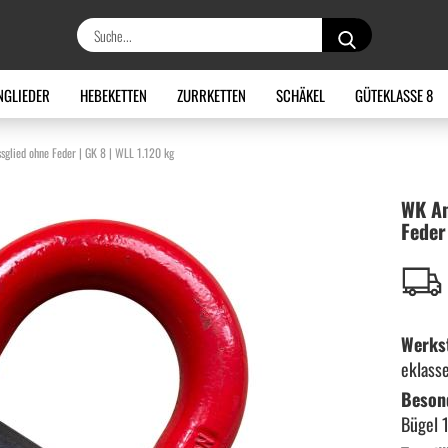
Suche...
NGLIEDER
HEBEKETTEN
ZURRKETTEN
SCHÄKEL
GÜTEKLASSE 8
glied ohne Feder | GK 8 | WLL 1.120 kg
WK An
Feder
Werkst
eklass
Beson
Bügel 