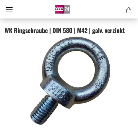
WK Ring­schrau­be | DIN 580 | M42 | galv. ver­zinkt