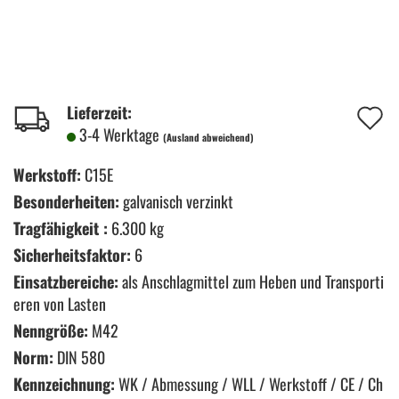
A
Lieferzeit:
3-4 Werktage
(Ausland abweichend)
d
M
Werkstoff:
C15E
Besonderheiten:
galvanisch verzinkt
Tragfähigkeit :
6.300 kg
Sicherheitsfaktor:
6
Einsatzbereiche:
als Anschlagmittel zum Heben und Transporti
eren von Lasten
Nenngröße:
M42
Norm:
DIN 580
Kennzeichnung:
WK / Abmessung / WLL / Werkstoff / CE / Ch