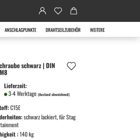
ANSCHLAGPUNKTE
DRAHTSEILZUBEHÖR
WEITERE
Auf
schrau­be schwarz | DIN
 M8
den
Lieferzeit:
Merkzettel
3-4 Werktage
(Ausland abweichend)
off:
C15E
derheiten:
schwarz lackiert, für Stag
rtainment
higkeit :
140 kg