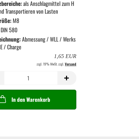
zbereiche:
als Anschlagmittel zum H
nd Transportieren von Lasten
röße:
M8
DIN 580
eichnung:
Abmessung / WLL / Werks
CE / Charge
1,65 EUR
zzgl. 19% MwSt. zzgl.
Versand
In den Warenkorb