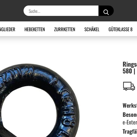
Suche...
NGLIEDER
HEBEKETTEN
ZURRKETTEN
SCHÄKEL
GÜTEKLASSE 8
Ring­
580 |
Werkst
Beson
e-Ente
Tragfä