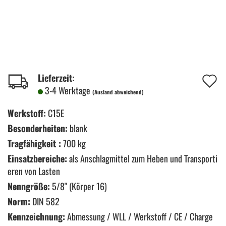
A
Lieferzeit:
3-4 Werktage
(Ausland abweichend)
d
M
Werkstoff:
C15E
Besonderheiten:
blank
Tragfähigkeit :
700 kg
Einsatzbereiche:
als Anschlagmittel zum Heben und Transporti
eren von Lasten
Nenngröße:
5/8" (Körper 16)
Norm:
DIN 582
Kennzeichnung:
Abmessung / WLL / Werkstoff / CE / Charge