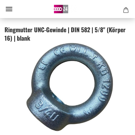
Ring­mut­ter UNC-​Gewinde | DIN 582 | 5/8" (Kör­per
16) | blank