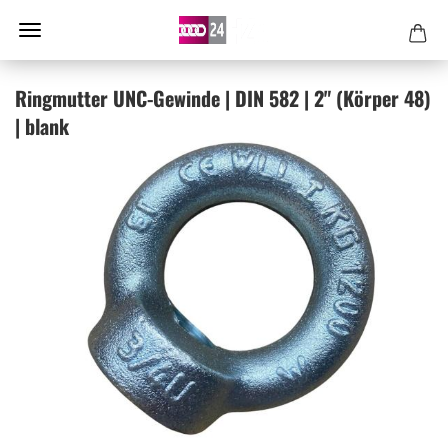
Ring­mut­ter UNC-​Gewinde | DIN 582 | 2" (Kör­per 48)
| blank