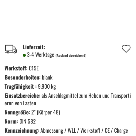
A
Lieferzeit:
3-4 Werktage
(Ausland abweichend)
d
M
Werkstoff:
C15E
Besonderheiten:
blank
Tragfähigkeit :
9.900 kg
Einsatzbereiche:
als Anschlagmittel zum Heben und Transporti
eren von Lasten
Nenngröße:
2" (Körper 48)
Norm:
DIN 582
Kennzeichnung:
Abmessung / WLL / Werkstoff / CE / Charge