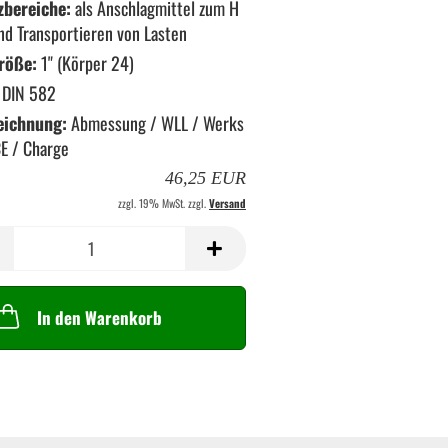
zbereiche:
als Anschlagmittel zum H
nd Transportieren von Lasten
röße:
1" (Körper 24)
DIN 582
eichnung:
Abmessung / WLL / Werks
CE / Charge
46,25 EUR
zzgl. 19% MwSt. zzgl.
Versand
In den Warenkorb