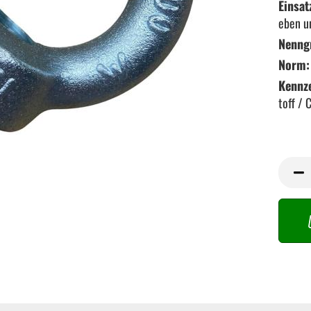
Einsat
eben u
Nenng
Norm:
Kennz
toff / 