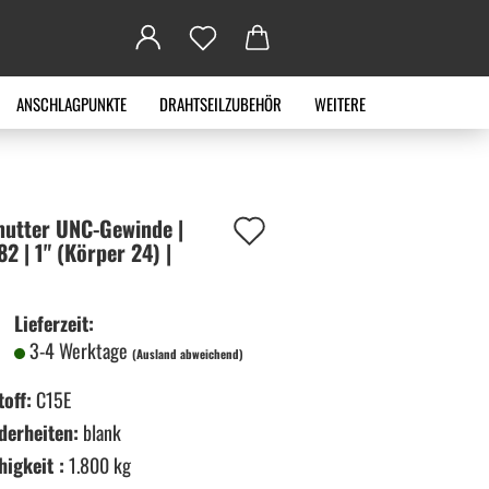
ANSCHLAGPUNKTE
DRAHTSEILZUBEHÖR
WEITERE
Auf
mut­ter UNC-​Gewinde |
2 | 1" (Kör­per 24) |
den
Merkzettel
Lieferzeit:
3-4 Werktage
(Ausland abweichend)
off:
C15E
derheiten:
blank
higkeit :
1.800 kg