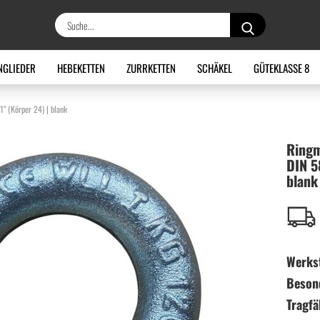
Suche...
NGLIEDER
HEBEKETTEN
ZURRKETTEN
SCHÄKEL
GÜTEKLASSE 8
" (Körper 24) | blank
Ring­
DIN 58
blank
Werkst
Beson
Tragfä