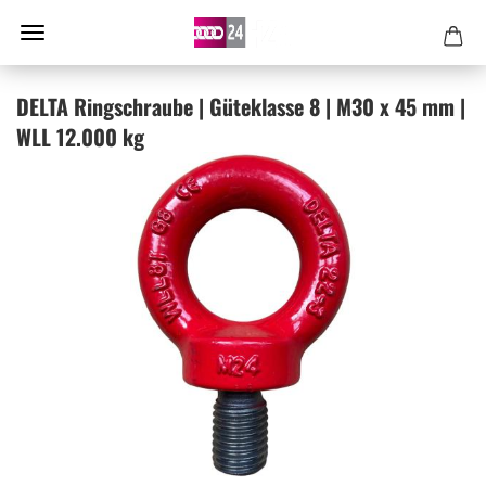
DELTA Ring­schrau­be | Gü­te­klas­se 8 | M30 x 45 mm |
WLL 12.000 kg