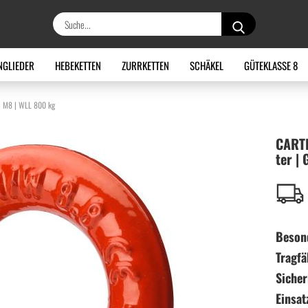
Suche...
NGLIEDER
HEBEKETTEN
ZURRKETTEN
SCHÄKEL
GÜTEKLASSE 8
| M8 | WLL 800 kg
CAR­TE
ter |
Beson
Tragfä
Sicher
Einsat