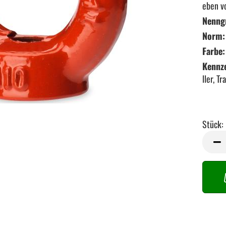
eben v
Nenng
Norm:
Farbe:
Kennz
ller, T
Stück:
Stück