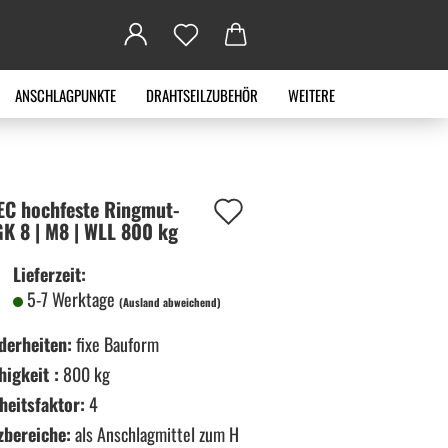
ANSCHLAGPUNKTE
DRAHTSEILZUBEHÖR
WEITERE
Auf
C hoch­fes­te Ring­mut­
 GK 8 | M8 | WLL 800 kg
den
Lieferzeit:
Merkzettel
5-7 Werktage
(Ausland abweichend)
derheiten:
fixe Bauform
higkeit :
800 kg
heitsfaktor:
4
zbereiche:
als Anschlagmittel zum H