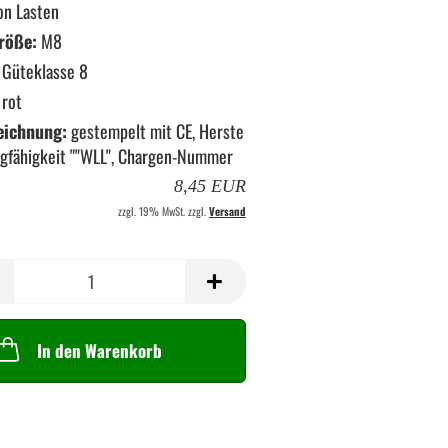
on Lasten
röße:
M8
Güteklasse 8
rot
eichnung:
gestempelt mit CE, Herste
ragfähigkeit ""WLL", Chargen-Nummer
8,45 EUR
zzgl. 19% MwSt. zzgl.
Versand
In den Warenkorb