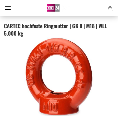
CAR­TEC hoch­fes­te Ring­mut­ter | GK 8 | M18 | WLL
5.000 kg