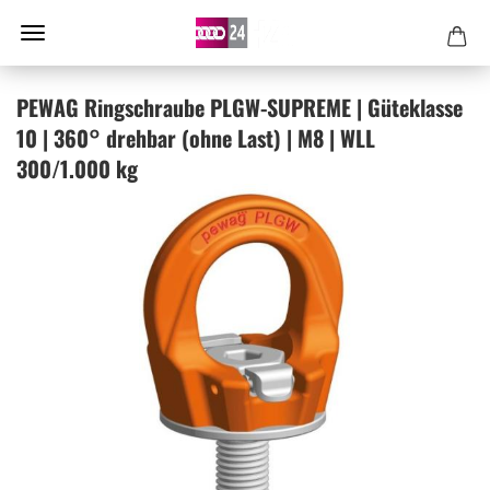
PEWAG Ring­schrau­be PLGW-​SUPREME | Gü­te­klas­se
10 | 360° dreh­bar (ohne Last) | M8 | WLL
300/1.000 kg