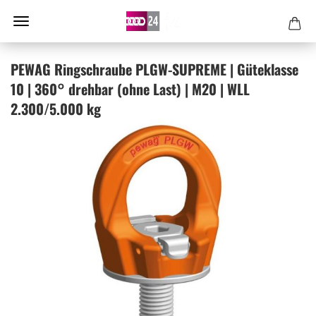
PEWAG Ring­schrau­be PLGW-​SUPREME | Gü­te­klas­se
10 | 360° dreh­bar (ohne Last) | M20 | WLL
2.300/5.000 kg