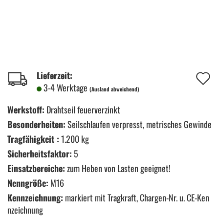
A
Lieferzeit:
3-4 Werktage
(Ausland abweichend)
d
M
Werkstoff:
Drahtseil feuerverzinkt
Besonderheiten:
Seilschlaufen verpresst, metrisches Gewinde
Tragfähigkeit :
1.200 kg
Sicherheitsfaktor:
5
Einsatzbereiche:
zum Heben von Lasten geeignet!
Nenngröße:
M16
Kennzeichnung:
markiert mit Tragkraft, Chargen-Nr. u. CE-Ken
nzeichnung