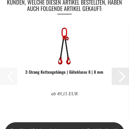
KUNDEN, WELCHE DIESEN ARTIKEL BESTELLTEN, HABEN
AUCH FOLGENDE ARTIKEL GEKAUFT:
2-​Strang Ket­ten­ge­hän­ge | Gü­te­klas­se 8 | 8 mm
ab 49,15 EUR